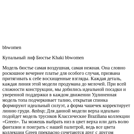
bbwomen
Купальный лиф Бюстье Khaki bbwomen
Модель бюстье самая воздушная, самая нежная. Она словно
роскошное вечернее платье для особого случая, призвана
притягивать к себе восхищенные взгляды. Каждая деталь,
каждая линия этой модели продумана до мелочей. При всей
сложности конструкции, мы добились идеальной посадки и
уверенной поддержки в каждом движении Удлиненная
модель топа подчеркивает талию, открытая спинка
формируют идеальный силуэт, а форма чашечек корректирует
линию груди. &nbsp; Для данной модели верха идеально
подойдет модель трусиков Классические Braziliana коллекции
«Green». Ты можешь выбрать низ в цвет верха или дать волю
фантазии и поиграть с нашей палитрой, ведь все цвета
коллекции Green прекрасно сочетаются друг с другом