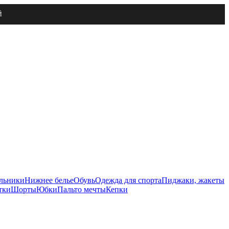
Й
льники
Нижнее белье
Обувь
Одежда для спорта
Пиджаки, жакеты
тки
Шорты
Юбки
Пальто мечты
Кепки