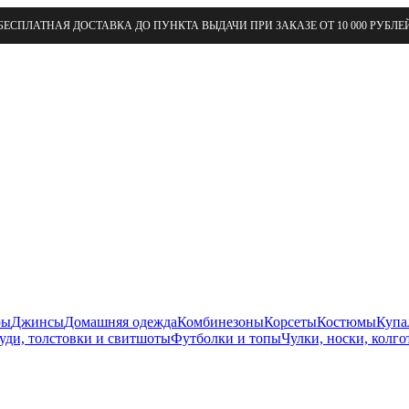
БЕСПЛАТНАЯ ДОСТАВКА ДО ПУНКТА ВЫДАЧИ ПРИ ЗАКАЗЕ ОТ 10 000 РУБЛЕ
ры
Джинсы
Домашняя одежда
Комбинезоны
Корсеты
Костюмы
Купа
уди, толстовки и свитшоты
Футболки и топы
Чулки, носки, колго