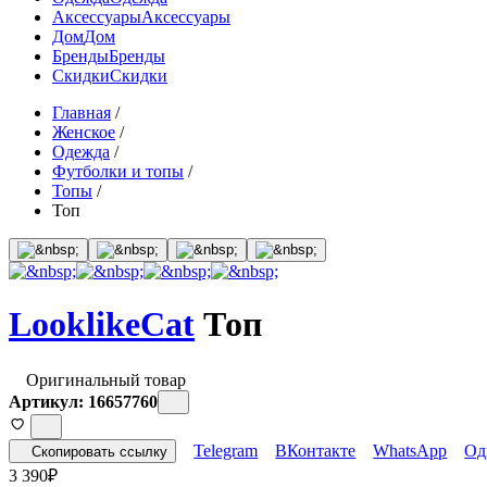
Аксессуары
Аксессуары
Дом
Дом
Бренды
Бренды
Скидки
Скидки
Главная
/
Женское
/
Одежда
/
Футболки и топы
/
Топы
/
Топ
LooklikeCat
Топ
Оригинальный товар
Артикул: 16657760
Telegram
ВКонтакте
WhatsApp
Од
Скопировать ссылку
3 390
₽