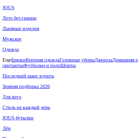
JOUS
Лето без границ
Льняные изделия
Мужское
Одежда
Еще
Брюки
Верхняя одежда
Головные уборы
Джинсы
Домашняя о
свитшоты
Футболки и поло
Шорты
Последний шанс купить
Зимняя подборка 2026
Для него
Стиль на каждый день
JOUS бутылки
Лён