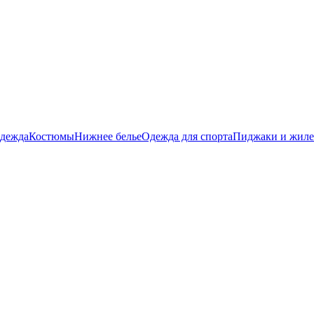
дежда
Костюмы
Нижнее белье
Одежда для спорта
Пиджаки и жил