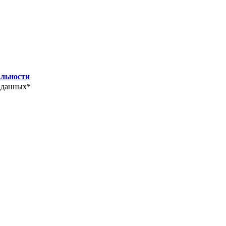
льности
 данных*