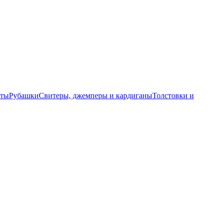
еты
Рубашки
Свитеры, джемперы и кардиганы
Толстовки и