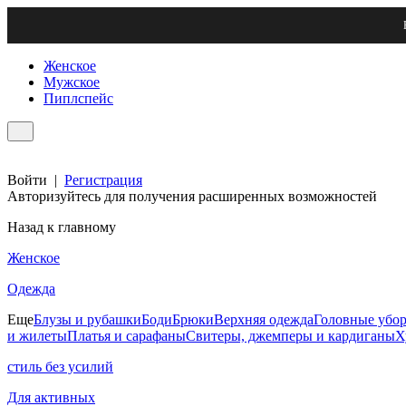
Женское
Мужское
Пиплспейс
Войти
|
Регистрация
Авторизуйтесь для получения расширенных возможностей
Назад к главному
Женское
Одежда
Еще
Блузы и рубашки
Боди
Брюки
Верхняя одежда
Головные убо
и жилеты
Платья и сарафаны
Свитеры, джемперы и кардиганы
Х
стиль без усилий
Для активных