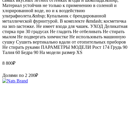
самых вкусных летних оттенках ягоды и шоколада.&nbsp;
Материал устойчив не только к применению в соленой и
хлорированной воде, но и к воздействию
ультрафиолета.&nbsp; Купальник с брендированной
металлической фурнитурой. В комплекте &mdash; косметичка
на зип-застежке. Не имеет входа для чашек. УХОД Деликатная
стирка при 30 градусах Не гладить Не отбеливать Не стирать
мылом Не подвергать химчистке Не использовать машинную
сушку Сушить вертикально вдали от отопительных приборов
Не стирать руками ПАРАМЕТРЫ МОДЕЛИ Рост 174 Грудь 90
Талия 60 Бедра 90 На модели размер XS
8 800
₽
Долями по
2 200
₽