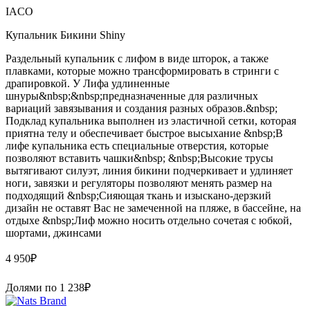
IACO
Купальник Бикини Shiny
Раздельный купальник с лифом в виде шторок, а также
плавками, которые можно трансформировать в стринги с
драпировкой. У Лифа удлиненные
шнуры&nbsp;&nbsp;предназначенные для различных
вариаций завязывания и создания разных образов.&nbsp;
Подклад купальника выполнен из эластичной сетки, которая
приятна телу и обеспечивает быстрое высыхание &nbsp;В
лифе купальника есть специальные отверстия, которые
позволяют вставить чашки&nbsp; &nbsp;Высокие трусы
вытягивают силуэт, линия бикини подчеркивает и удлиняет
ноги, завязки и регуляторы позволяют менять размер на
подходящий &nbsp;Сияющая ткань и изыскано-дерзкий
дизайн не оставят Вас не замеченной на пляже, в бассейне, на
отдыхе &nbsp;Лиф можно носить отдельно сочетая с юбкой,
шортами, джинсами
4 950
₽
Долями по
1 238
₽