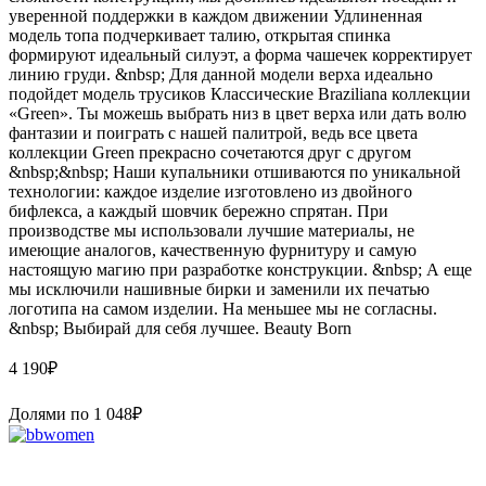
уверенной поддержки в каждом движении Удлиненная
модель топа подчеркивает талию, открытая спинка
формируют идеальный силуэт, а форма чашечек корректирует
линию груди. &nbsp; Для данной модели верха идеально
подойдет модель трусиков Классические Braziliana коллекции
«Green». Ты можешь выбрать низ в цвет верха или дать волю
фантазии и поиграть с нашей палитрой, ведь все цвета
коллекции Green прекрасно сочетаются друг с другом
&nbsp;&nbsp; Наши купальники отшиваются по уникальной
технологии: каждое изделие изготовлено из двойного
бифлекса, а каждый шовчик бережно спрятан. При
производстве мы использовали лучшие материалы, не
имеющие аналогов, качественную фурнитуру и самую
настоящую магию при разработке конструкции. &nbsp; А еще
мы исключили нашивные бирки и заменили их печатью
логотипа на самом изделии. На меньшее мы не согласны.
&nbsp; Выбирай для себя лучшее. Beauty Born
4 190
₽
Долями по
1 048
₽