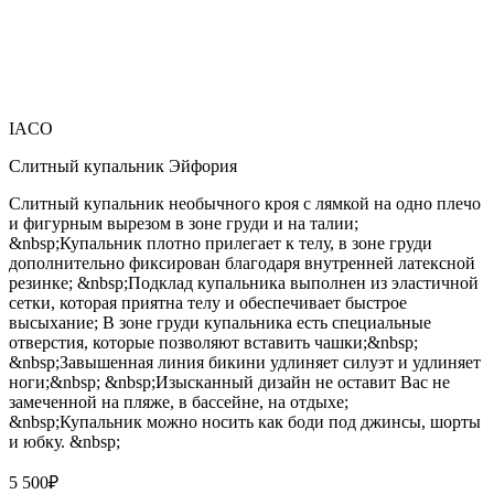
IACO
Слитный купальник Эйфория
Слитный купальник необычного кроя с лямкой на одно плечо
и фигурным вырезом в зоне груди и на талии;
&nbsp;Купальник плотно прилегает к телу, в зоне груди
дополнительно фиксирован благодаря внутренней латексной
резинке; &nbsp;Подклад купальника выполнен из эластичной
сетки, которая приятна телу и обеспечивает быстрое
высыхание; В зоне груди купальника есть специальные
отверстия, которые позволяют вставить чашки;&nbsp;
&nbsp;Завышенная линия бикини удлиняет силуэт и удлиняет
ноги;&nbsp; &nbsp;Изысканный дизайн не оставит Вас не
замеченной на пляже, в бассейне, на отдыхе;
&nbsp;Купальник можно носить как боди под джинсы, шорты
и юбку. &nbsp;
5 500
₽