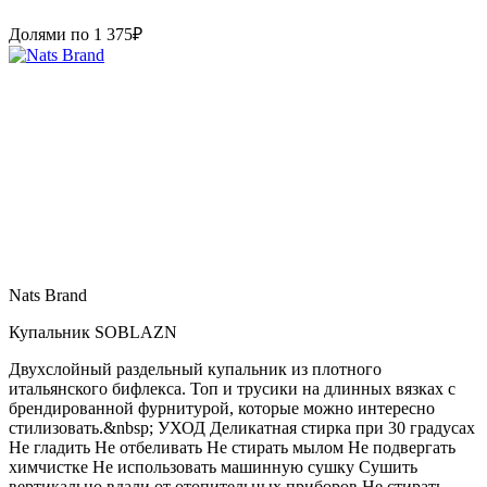
Долями по
1 375
₽
Nats Brand
Купальник SOBLAZN
Двухслойный раздельный купальник из плотного
итальянского бифлекса. Топ и трусики на длинных вязках с
брендированной фурнитурой, которые можно интересно
стилизовать.&nbsp; УХОД Деликатная стирка при 30 градусах
Не гладить Не отбеливать Не стирать мылом Не подвергать
химчистке Не использовать машинную сушку Сушить
вертикально вдали от отопительных приборов Не стирать