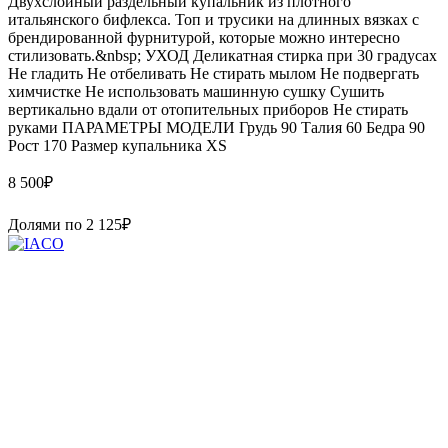
Двухслойный раздельный купальник из плотного
итальянского бифлекса. Топ и трусики на длинных вязках с
брендированной фурнитурой, которые можно интересно
стилизовать.&nbsp; УХОД Деликатная стирка при 30 градусах
Не гладить Не отбеливать Не стирать мылом Не подвергать
химчистке Не использовать машинную сушку Сушить
вертикально вдали от отопительных приборов Не стирать
руками ПАРАМЕТРЫ МОДЕЛИ Грудь 90 Талия 60 Бедра 90
Рост 170 Размер купальника XS
8 500
₽
Долями по
2 125
₽