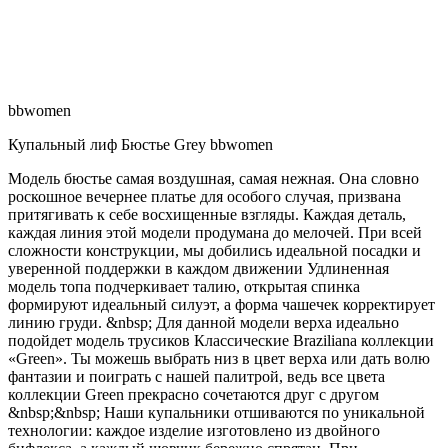
bbwomen
Купальный лиф Бюстье Grey bbwomen
Модель бюстье самая воздушная, самая нежная. Она словно
роскошное вечернее платье для особого случая, призвана
притягивать к себе восхищенные взгляды. Каждая деталь,
каждая линия этой модели продумана до мелочей. При всей
сложности конструкции, мы добились идеальной посадки и
уверенной поддержки в каждом движении Удлиненная
модель топа подчеркивает талию, открытая спинка
формируют идеальный силуэт, а форма чашечек корректирует
линию груди. &nbsp; Для данной модели верха идеально
подойдет модель трусиков Классические Braziliana коллекции
«Green». Ты можешь выбрать низ в цвет верха или дать волю
фантазии и поиграть с нашей палитрой, ведь все цвета
коллекции Green прекрасно сочетаются друг с другом
&nbsp;&nbsp; Наши купальники отшиваются по уникальной
технологии: каждое изделие изготовлено из двойного