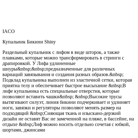
IACO
Купальник Бикини Shiny
Раздельный купальник с лифом в виде шторок, а также
плавками, которые можно трансформировать в стринги с
драпировкой. У Лифа удлиненные
шнуры&nbsp;&nbsp;предназначенные для различных
вариаций завязывания и создания разных образов.&nbsp;
Подклад купальника выполнен из эластичной сетки, которая
приятна телу и обеспечивает быстрое высыхание &nbsp;В
лифе купальника есть специальные отверстия, которые
позволяют вставить чашки&nbsp; &nbsp;Высокие трусы
вытягивают силуэт, линия бикини подчеркивает и удлиняет
ноги, завязки и регуляторы позволяют менять размер на
подходящий &nbsp;Сияющая ткань и изыскано-дерзкий
дизайн не оставят Вас не замеченной на пляже, в бассейне, на
отдыхе &nbsp;Лиф можно носить отдельно сочетая с юбкой,
шортами, джинсами