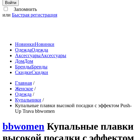
Войти
Запомнить
или
Быстрая регистрация
Новинки
Новинки
Одежда
Одежда
Аксессуары
Аксессуары
Дом
Дом
Бренды
Бренды
Скидки
Скидки
Главная
/
Женское
/
Одежда
/
Купальники
/
Купальные плавки высокой посадки с эффектом Push-
Up Trava bbwomen
bbwomen
Купальные плавки
высокой посадки с эффектом