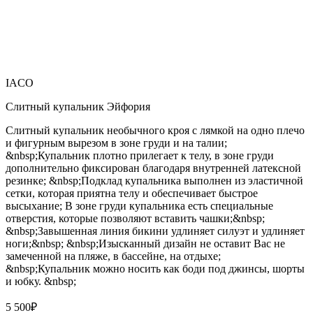
IACO
Слитный купальник Эйфория
Слитный купальник необычного кроя с лямкой на одно плечо
и фигурным вырезом в зоне груди и на талии;
&nbsp;Купальник плотно прилегает к телу, в зоне груди
дополнительно фиксирован благодаря внутренней латексной
резинке; &nbsp;Подклад купальника выполнен из эластичной
сетки, которая приятна телу и обеспечивает быстрое
высыхание; В зоне груди купальника есть специальные
отверстия, которые позволяют вставить чашки;&nbsp;
&nbsp;Завышенная линия бикини удлиняет силуэт и удлиняет
ноги;&nbsp; &nbsp;Изысканный дизайн не оставит Вас не
замеченной на пляже, в бассейне, на отдыхе;
&nbsp;Купальник можно носить как боди под джинсы, шорты
и юбку. &nbsp;
5 500
₽