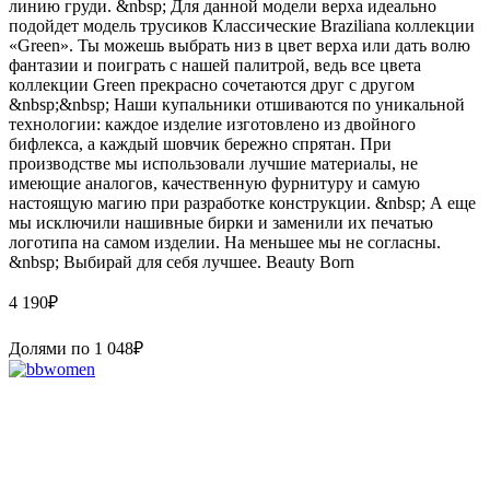
линию груди. &nbsp; Для данной модели верха идеально
подойдет модель трусиков Классические Braziliana коллекции
«Green». Ты можешь выбрать низ в цвет верха или дать волю
фантазии и поиграть с нашей палитрой, ведь все цвета
коллекции Green прекрасно сочетаются друг с другом
&nbsp;&nbsp; Наши купальники отшиваются по уникальной
технологии: каждое изделие изготовлено из двойного
бифлекса, а каждый шовчик бережно спрятан. При
производстве мы использовали лучшие материалы, не
имеющие аналогов, качественную фурнитуру и самую
настоящую магию при разработке конструкции. &nbsp; А еще
мы исключили нашивные бирки и заменили их печатью
логотипа на самом изделии. На меньшее мы не согласны.
&nbsp; Выбирай для себя лучшее. Beauty Born
4 190
₽
Долями по
1 048
₽