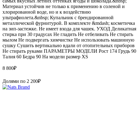
самых вкусных летних оттенках ягоды и шоколада.&nbsp;
Материал устойчив не только к применению в соленой и
хлорированной воде, но и к воздействию
ультрафиолета.&nbsp; Купальник с брендированной
металлической фурнитурой. В комплекте &mdash; косметичка
на зип-застежке. Не имеет входа для чашек. УХОД Деликатная
стирка при 30 градусах Не гладить Не отбеливать Не стирать
мылом Не подвергать химчистке Не использовать машинную
сушку Сушить вертикально вдали от отопительных приборов
Не стирать руками ПАРАМЕТРЫ МОДЕЛИ Рост 174 Грудь 90
Талия 60 Бедра 90 На модели размер XS
8 800
₽
Долями по
2 200
₽