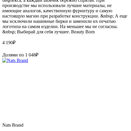
бифлекса, а каждый шовчик бережно спрятан. При
производстве мы использовали лучшие материалы, не
имеющие аналогов, качественную фурнитуру и самую
настоящую магию при разработке конструкции. &nbsp; А еще
мы исключили нашивные бирки и заменили их печатью
логотипа на самом изделии. На меньшее мы не согласны.
&nbsp; Выбирай для себя лучшее. Beauty Born
4 190
₽
Долями по
1 048
₽
Nats Brand