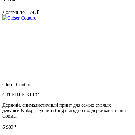
Долями по
1 747
₽
Clóser Couture
СТРИНГИ KLEO
Дерзкий, анималистичный принт для самых смелых
девушек.&nbsp;Трусики string выгодно подчёркивают ваши
формы.
6 989
₽