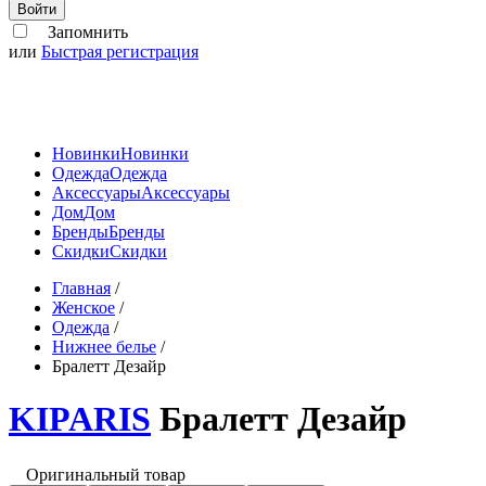
Войти
Запомнить
или
Быстрая регистрация
Новинки
Новинки
Одежда
Одежда
Аксессуары
Аксессуары
Дом
Дом
Бренды
Бренды
Скидки
Скидки
Главная
/
Женское
/
Одежда
/
Нижнее белье
/
Бралетт Дезайр
KIPARIS
Бралетт Дезайр
Оригинальный товар