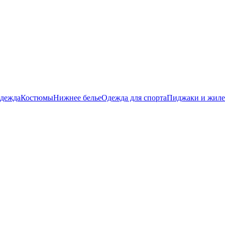
дежда
Костюмы
Нижнее белье
Одежда для спорта
Пиджаки и жил