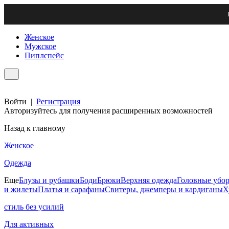
Женское
Мужское
Пиплспейс
Войти
|
Регистрация
Авторизуйтесь для получения расширенных возможностей
Назад к главному
Женское
Одежда
Еще
Блузы и рубашки
Боди
Брюки
Верхняя одежда
Головные убо
и жилеты
Платья и сарафаны
Свитеры, джемперы и кардиганы
Х
стиль без усилий
Для активных