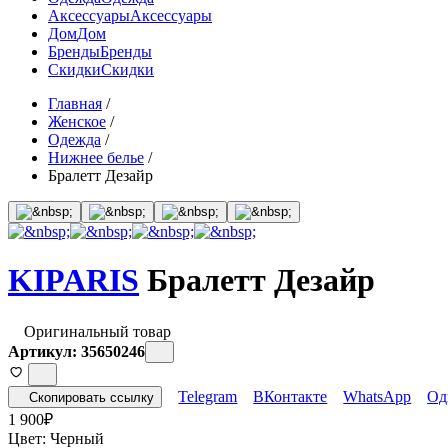
Аксессуары
Аксессуары
Дом
Дом
Бренды
Бренды
Скидки
Скидки
Главная
/
Женское
/
Одежда
/
Нижнее белье
/
Бралетт Дезайр
KIPARIS
Бралетт Дезайр
Оригинальный товар
Артикул: 35650246
Telegram
ВКонтакте
WhatsApp
Од
Скопировать ссылку
1 900
₽
Цвет:
Черный