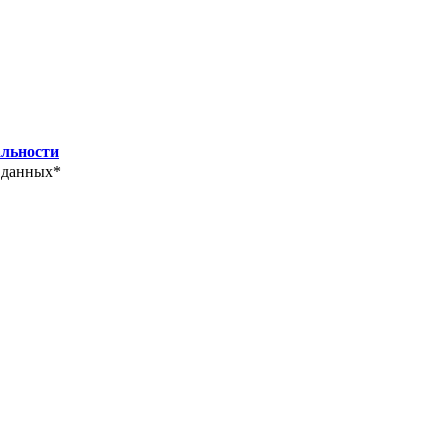
льности
 данных*