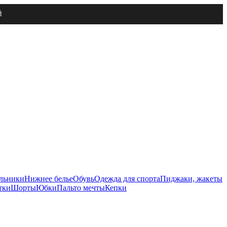
Й
льники
Нижнее белье
Обувь
Одежда для спорта
Пиджаки, жакеты
тки
Шорты
Юбки
Пальто мечты
Кепки