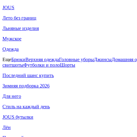
JOUS
Лето без границ
Льняные изделия
Мужское
Одежда
Еще
Брюки
Верхняя одежда
Головные уборы
Джинсы
Домашняя о
свитшоты
Футболки и поло
Шорты
Последний шанс купить
Зимняя подборка 2026
Для него
Стиль на каждый день
JOUS бутылки
Лён