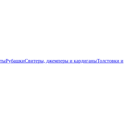
еты
Рубашки
Свитеры, джемперы и кардиганы
Толстовки и