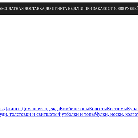
БЕСПЛАТНАЯ ДОСТАВКА ДО ПУНКТА ВЫДАЧИ ПРИ ЗАКАЗЕ ОТ 10 000 РУБЛЕ
ры
Джинсы
Домашняя одежда
Комбинезоны
Корсеты
Костюмы
Купа
уди, толстовки и свитшоты
Футболки и топы
Чулки, носки, колго