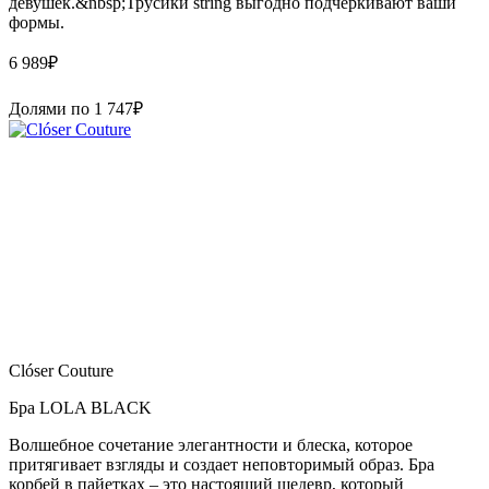
девушек.&nbsp;Трусики string выгодно подчёркивают ваши
формы.
6 989
₽
Долями по
1 747
₽
Clóser Couture
Бра LOLA BLACK
Волшебное сочетание элегантности и блеска, которое
притягивает взгляды и создает неповторимый образ. Бра
корбей в пайетках – это настоящий шедевр, который