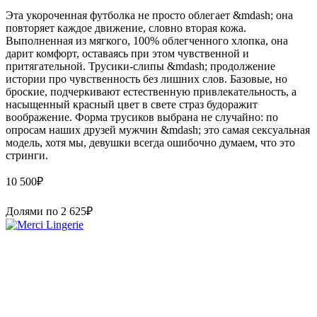
Эта укороченная футболка не просто облегает &mdash; она
повторяет каждое движение, словно вторая кожа.
Выполненная из мягкого, 100% облегченного хлопка, она
дарит комфорт, оставаясь при этом чувственной и
притягательной. Трусики-слипы &mdash; продолжение
истории про чувственность без лишних слов. Базовые, но
броские, подчеркивают естественную привлекательность, а
насыщенный красный цвет в свете страз будоражит
воображение. Форма трусиков выбрана не случайно: по
опросам наших друзей мужчин &mdash; это самая сексуальная
модель, хотя мы, девушки всегда ошибочно думаем, что это
стринги.
10 500
₽
Долями по
2 625
₽