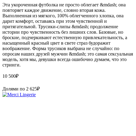
Эта укороченная футболка не просто облегает &mdash; она
повторяет каждое движение, словно вторая кожа.
Выполненная из мягкого, 100% облегченного хлопка, она
дарит комфорт, оставаясь при этом чувственной и
притягательной. Трусики-слипы &mdash; продолжение
истории про чувственность без лишних слов. Базовые, но
броские, подчеркивают естественную привлекательность, а
насыщенный красный цвет в свете страз будоражит
воображение. Форма трусиков выбрана не случайно: по
опросам наших друзей мужчин &mdash; это самая сексуальная
модель, хотя мы, девушки всегда ошибочно думаем, что это
стринги.
10 500
₽
Долями по
2 625
₽