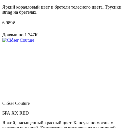
Яркий коралловый цвет и бретели телесного цвета. Трусики
string на бретелях.
6 989
₽
Долями по
1 747
₽
Clóser Couture
БРА XX RED
Яркий, насыщенный красный цвет. Капсула по мотивам
карточных мастей. Комплекты выполнены из эластичной