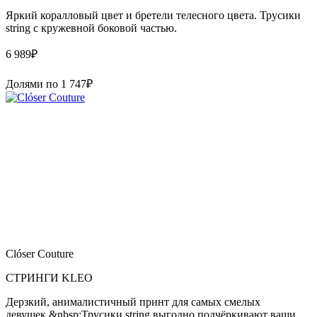
Яркий коралловый цвет и бретели телесного цвета. Трусики
string с кружевной боковой частью.
6 989
₽
Долями по
1 747
₽
Clóser Couture
СТРИНГИ KLEO
Дерзкий, анималистичный принт для самых смелых
девушек.&nbsp;Трусики string выгодно подчёркивают ваши