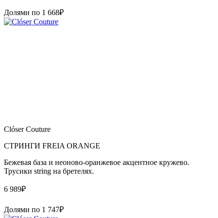
Долями по
1 668
₽
Clóser Couture
СТРИНГИ FREIA ORANGE
Бежевая база и неоново-оранжевое акцентное кружево.
Трусики string на бретелях.
6 989
₽
Долями по
1 747
₽