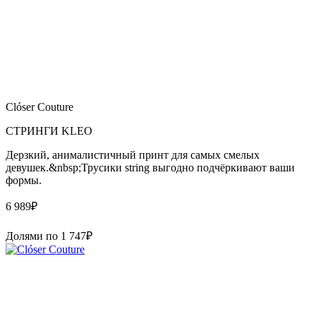
Clóser Couture
СТРИНГИ KLEO
Дерзкий, анималистичный принт для самых смелых
девушек.&nbsp;Трусики string выгодно подчёркивают ваши
формы.
6 989
₽
Долями по
1 747
₽