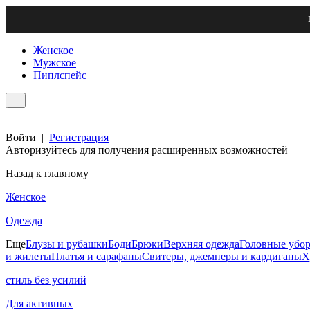
Женское
Мужское
Пиплспейс
Войти
|
Регистрация
Авторизуйтесь для получения расширенных возможностей
Назад к главному
Женское
Одежда
Еще
Блузы и рубашки
Боди
Брюки
Верхняя одежда
Головные убо
и жилеты
Платья и сарафаны
Свитеры, джемперы и кардиганы
Х
стиль без усилий
Для активных