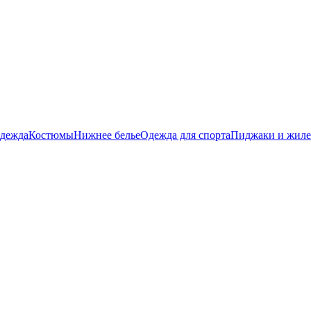
дежда
Костюмы
Нижнее белье
Одежда для спорта
Пиджаки и жил