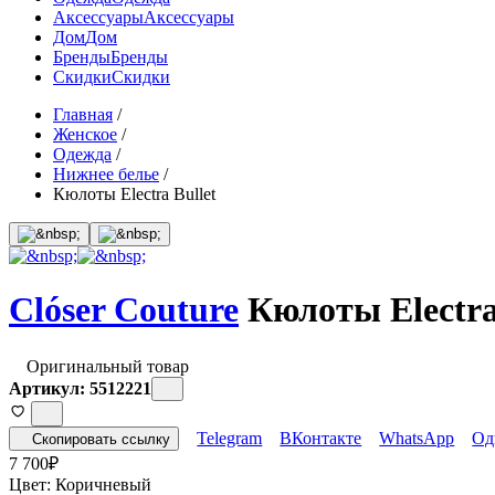
Аксессуары
Аксессуары
Дом
Дом
Бренды
Бренды
Скидки
Скидки
Главная
/
Женское
/
Одежда
/
Нижнее белье
/
Кюлоты Electra Bullet
Clóser Couture
Кюлоты Electra
Оригинальный товар
Артикул: 5512221
Telegram
ВКонтакте
WhatsApp
Од
Скопировать ссылку
7 700
₽
Цвет:
Коричневый