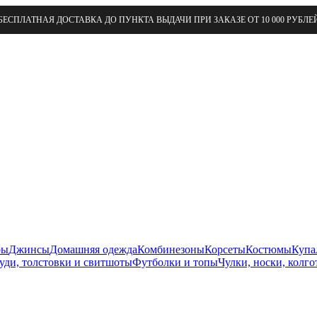
БЕСПЛАТНАЯ ДОСТАВКА ДО ПУНКТА ВЫДАЧИ ПРИ ЗАКАЗЕ ОТ 10 000 РУБЛЕ
ры
Джинсы
Домашняя одежда
Комбинезоны
Корсеты
Костюмы
Купа
уди, толстовки и свитшоты
Футболки и топы
Чулки, носки, колго