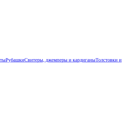
еты
Рубашки
Свитеры, джемперы и кардиганы
Толстовки и