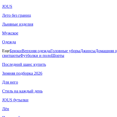
JOUS
Лето без границ
Льняные изделия
Мужское
Одежда
Еще
Брюки
Верхняя одежда
Головные уборы
Джинсы
Домашняя о
свитшоты
Футболки и поло
Шорты
Последний шанс купить
Зимняя подборка 2026
Для него
Стиль на каждый день
JOUS бутылки
Лён