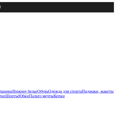
Й
льники
Нижнее белье
Обувь
Одежда для спорта
Пиджаки, жакеты
тки
Шорты
Юбки
Пальто мечты
Кепки