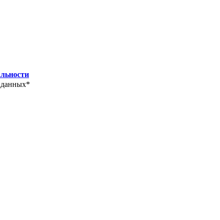
льности
 данных*