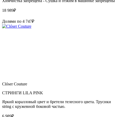
Химчистка запрещена - Сушка и отжим в машинке запрещены
18 989
₽
Долями по
4 747
₽
Clóser Couture
СТРИНГИ LILA PINK
Яркий коралловый цвет и бретели телесного цвета. Трусики
string с кружевной боковой частью.
6 989
₽