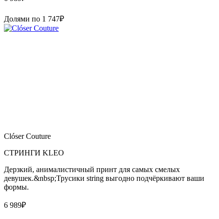
Долями по
1 747
₽
Clóser Couture
СТРИНГИ KLEO
Дерзкий, анималистичный принт для самых смелых
девушек.&nbsp;Трусики string выгодно подчёркивают ваши
формы.
6 989
₽