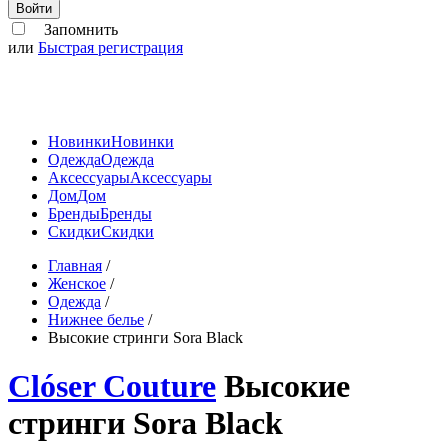
Войти
Запомнить
или
Быстрая регистрация
Новинки
Новинки
Одежда
Одежда
Аксессуары
Аксессуары
Дом
Дом
Бренды
Бренды
Скидки
Скидки
Главная
/
Женское
/
Одежда
/
Нижнее белье
/
Высокие стринги Sora Black
Clóser Couture
Высокие
стринги Sora Black