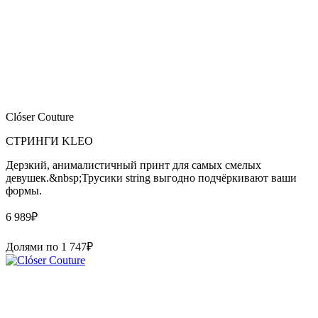
Clóser Couture
СТРИНГИ KLEO
Дерзкий, анималистичный принт для самых смелых
девушек.&nbsp;Трусики string выгодно подчёркивают ваши
формы.
6 989
₽
Долями по
1 747
₽