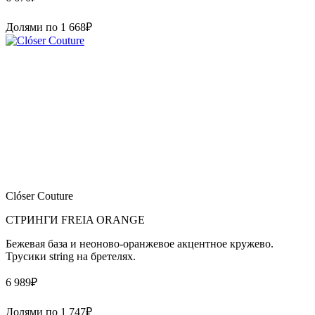
Долями по
1 668
₽
Clóser Couture
СТРИНГИ FREIA ORANGE
Бежевая база и неоново-оранжевое акцентное кружево.
Трусики string на бретелях.
6 989
₽
Долями по
1 747
₽