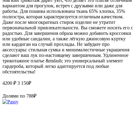
Мягкий трикотаж дарит уют, что делает это платье отличным
вариантом для прогулок, встреч с друзьями или даже для
работы. Для пошива использована ткань 65% хлопка, 35%
полиэстра, которая характеризуется отличным качеством.
Даже после многократных стирок изделие не утратит
первоначальной привлекательности. Вы сможете носить его с
радостью. Для завершения образа можно добавить кроссовки
или удобные сандалии, а также лёгкую джинсовую куртку
или кардиган на случай прохлады. Не забудьте про
аксессуары: стильная сумка и минималистичные украшения
сделают ваш лук по-настоящему завершенным. Удлиненное
трикотажное платье &mdash; это универсальный элемент
гардероба, который легко адаптируется под любые
обстоятельства!
4200 ₽
3 150
₽
Долями по
788
₽