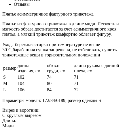
Отзывы
Платье асимметричное фактурного трикотажа
Платье из фактурного трикотажа в длине миди. Легкость и
мягкость образа достигается за счет асимметричного кроя
платья, а мягкий трикотаж комфортно облегает фигуру.
Уход: бережная стирка при температуре не выше
30`C,барабанная сушка запрещена, не отбеливать, сушить
трикотажные вещи в горизонтальном положении
длина
обхват
длина рукава с длиной
размер
изделия, см
груди, см
плеча, см
S
102
74
71
M
104
80
71
L
106
84
72
Параметры модели: 172/84/6189, размер одежды S
Вырез и воротник:
С круглым вырезом
Длина:
Миди