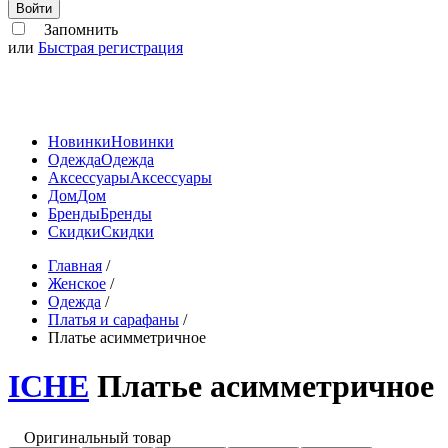
Войти
Запомнить
или
Быстрая регистрация
Новинки
Новинки
Одежда
Одежда
Аксессуары
Аксессуары
Дом
Дом
Бренды
Бренды
Скидки
Скидки
Главная
/
Женское
/
Одежда
/
Платья и сарафаны
/
Платье асимметричное
ICHE
Платье асимметричное
Оригинальный товар