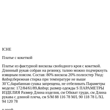
ICHE
Платье с кокеткой
Платье из фактурной вискозы свободного кроя с кокеткой.
Длинный рукав собран на резинку, талию можно подчеркнуть
изящным поясом. Состав: 80% вискоза 20% полиэстер Уход:
&nbsp;бережная стирка при температуре не выше
30`C,барабанная сушка запрещена, не отбеливать Параметры
модели: 172/84/61/89,&nbsp; размер одежды S ПАРАМЕТРЫ
ИЗДЕЛИЯ Размер Длина изделия, см Обхват груди, см Длина
рукава с длиной плеча, см S/M 88 116 78 M/L 90 118 78 L/XL
94 120 78