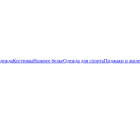
дежда
Костюмы
Нижнее белье
Одежда для спорта
Пиджаки и жил