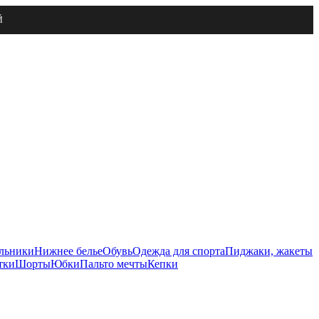
Й
льники
Нижнее белье
Обувь
Одежда для спорта
Пиджаки, жакеты
тки
Шорты
Юбки
Пальто мечты
Кепки