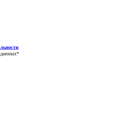
льности
 данных*