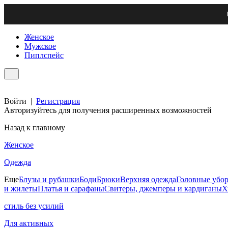
Женское
Мужское
Пиплспейс
Войти
|
Регистрация
Авторизуйтесь для получения расширенных возможностей
Назад к главному
Женское
Одежда
Еще
Блузы и рубашки
Боди
Брюки
Верхняя одежда
Головные убо
и жилеты
Платья и сарафаны
Свитеры, джемперы и кардиганы
Х
стиль без усилий
Для активных