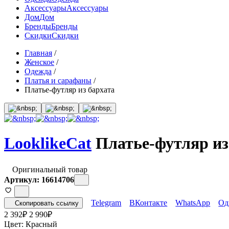
Аксессуары
Аксессуары
Дом
Дом
Бренды
Бренды
Скидки
Скидки
Главная
/
Женское
/
Одежда
/
Платья и сарафаны
/
Платье-футляр из бархата
LooklikeCat
Платье-футляр из
Оригинальный товар
Артикул: 16614706
Telegram
ВКонтакте
WhatsApp
Од
Скопировать ссылку
2 392
₽
2 990
₽
Цвет:
Красный