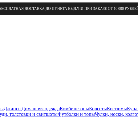
БЕСПЛАТНАЯ ДОСТАВКА ДО ПУНКТА ВЫДАЧИ ПРИ ЗАКАЗЕ ОТ 10 000 РУБЛЕ
ры
Джинсы
Домашняя одежда
Комбинезоны
Корсеты
Костюмы
Купа
уди, толстовки и свитшоты
Футболки и топы
Чулки, носки, колго