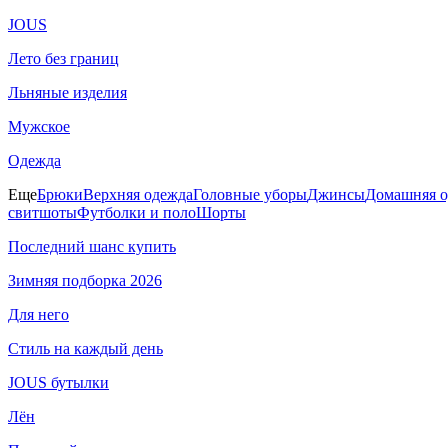
JOUS
Лето без границ
Льняные изделия
Мужское
Одежда
Еще
Брюки
Верхняя одежда
Головные уборы
Джинсы
Домашняя о
свитшоты
Футболки и поло
Шорты
Последний шанс купить
Зимняя подборка 2026
Для него
Стиль на каждый день
JOUS бутылки
Лён