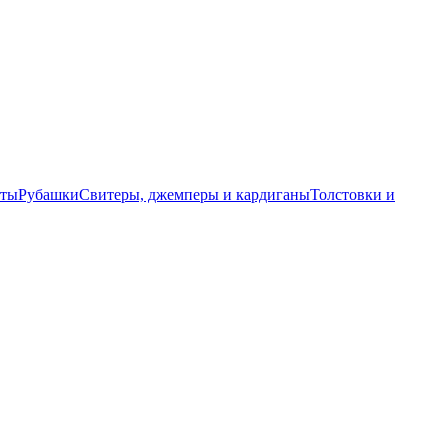
еты
Рубашки
Свитеры, джемперы и кардиганы
Толстовки и