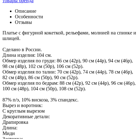
товары бренда
Описание
Особенности
Отзывы
Платье с фигурной кокеткой, рельефами, молнией на спинке и
шлицей.
Сделано в России.
Длина изделия: 104 см.
Обмер изделия по груди: 86 см (42р), 90 см (44р), 94 см (46р),
98 см (48р), 102 см (50р), 106 см (52р).
Обмер изделия по талии: 70 см (42р), 74 см (44р), 78 см (46р),
82 см (48р), 86 см (50р), 90 см (52р).
Обмер изделия по бедрам: 88 см (42р), 92 см (44р), 96 см (46р),
100 см (48р), 104 см (50р), 108 см (52р).
87% п/э, 10% вискоза, 3% спандекс.
Вырез и воротник:
С круглым вырезом
Декоративные детали:
Драпировка
Длина:
Миди
Застежка: