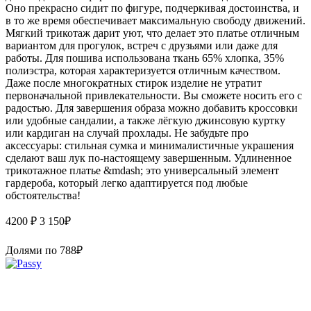
Оно прекрасно сидит по фигуре, подчеркивая достоинства, и
в то же время обеспечивает максимальную свободу движений.
Мягкий трикотаж дарит уют, что делает это платье отличным
вариантом для прогулок, встреч с друзьями или даже для
работы. Для пошива использована ткань 65% хлопка, 35%
полиэстра, которая характеризуется отличным качеством.
Даже после многократных стирок изделие не утратит
первоначальной привлекательности. Вы сможете носить его с
радостью. Для завершения образа можно добавить кроссовки
или удобные сандалии, а также лёгкую джинсовую куртку
или кардиган на случай прохлады. Не забудьте про
аксессуары: стильная сумка и минималистичные украшения
сделают ваш лук по-настоящему завершенным. Удлиненное
трикотажное платье &mdash; это универсальный элемент
гардероба, который легко адаптируется под любые
обстоятельства!
4200 ₽
3 150
₽
Долями по
788
₽