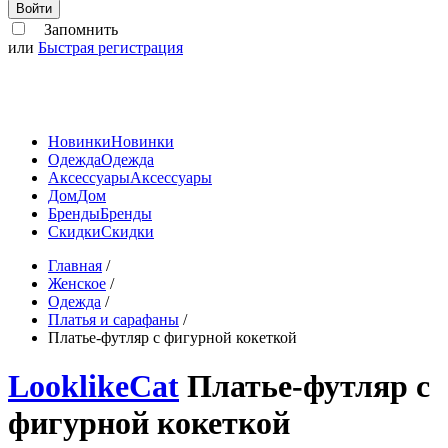
Войти
Запомнить
или
Быстрая регистрация
Новинки
Новинки
Одежда
Одежда
Аксессуары
Аксессуары
Дом
Дом
Бренды
Бренды
Скидки
Скидки
Главная
/
Женское
/
Одежда
/
Платья и сарафаны
/
Платье-футляр с фигурной кокеткой
LooklikeCat
Платье-футляр с
фигурной кокеткой