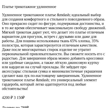
Платье трикотажное удлиненное
Удлиненное трикотажное платье &mdash; идеальный выбор
для создания комфортного и стильного повседневного образа.
Оно прекрасно сидит по фигуре, подчеркивая достоинства, и
в то же время обеспечивает максимальную свободу движений.
Мягкий трикотаж дарит уют, что делает это платье отличным
вариантом для прогулок, встреч с друзьями или даже для
работы. Для пошива использована ткань 65% хлопка, 35%
полиэстра, которая характеризуется отличным качеством.
Даже после многократных стирок изделие не утратит
первоначальной привлекательности. Вы сможете носить его с
радостью. Для завершения образа можно добавить кроссовки
или удобные сандалии, а также лёгкую джинсовую куртку
или кардиган на случай прохлады. Не забудьте про
аксессуары: стильная сумка и минималистичные украшения
сделают ваш лук по-настоящему завершенным. Удлиненное
трикотажное платье &mdash; это универсальный элемент
гардероба, который легко адаптируется под любые
обстоятельства!
4200 ₽
3 150
₽
Долями по
788
₽