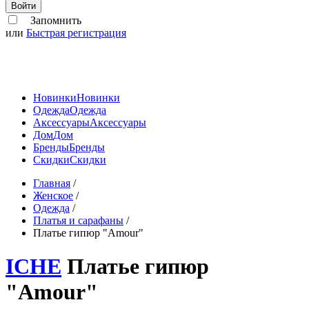
Войти
Запомнить
или
Быстрая регистрация
Новинки
Новинки
Одежда
Одежда
Аксессуары
Аксессуары
Дом
Дом
Бренды
Бренды
Скидки
Скидки
Главная
/
Женское
/
Одежда
/
Платья и сарафаны
/
Платье гипюр "Amour"
ICHE
Платье гипюр
"Amour"