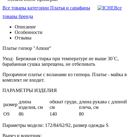
Все товары категории Платья и сарафаны
Все
товары бренда
Описание
Особенности
Отзывы
Платье гипюр "Amour"
Уход: Бережная стирка при температуре не выше 30`C,
барабанная сушка запрещена, не отбеливать
Прозрачное платье с воланами из гипюра. Платье - майка в
комплект не входит.
ПАРАМЕТРЫ ИЗДЕЛИЯ
длина
обхват груди,
длина рукава с длиной
размер
изделия, см
см
плеча, см
OS
86
140
80
Параметры модели: 172/84/62/92, размер одежды S
Вырез и воротник: