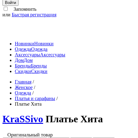
Войти
Запомнить
или
Быстрая регистрация
Новинки
Новинки
Одежда
Одежда
Аксессуары
Аксессуары
Дом
Дом
Бренды
Бренды
Скидки
Скидки
Главная
/
Женское
/
Одежда
/
Платья и сарафаны
/
Платье Хита
KraSSivo
Платье Хита
Оригинальный товар