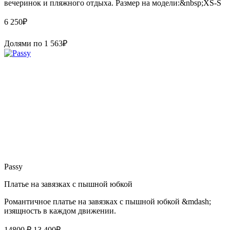
вечеринок и пляжного отдыха. Размер на модели:&nbsp;XS-S
6 250
₽
Долями по
1 563
₽
Passy
Платье на завязках с пышной юбкой
Романтичное платье на завязках с пышной юбкой &mdash;
изящность в каждом движении.
14800 ₽
13 400
₽