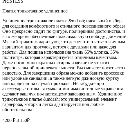
PRISTESS
Платье трикотажное удлиненное
Удлиненное трикотажное платье &mdash; идеальный выбор
для создания комфортного и стильного повседневного образа.
Оно прекрасно сидит по фигуре, подчеркивая достоинства, и
в то же время обеспечивает максимальную свободу движений.
Мягкий трикотаж дарит уют, что делает это платье отличным
вариантом для прогулок, встреч с друзьями или даже для
работы. Для пошива использована ткань 65% хлопка, 35%
полиэстра, которая характеризуется отличным качеством.
Даже после многократных стирок изделие не утратит
первоначальной привлекательности. Вы сможете носить его с
радостью. Для завершения образа можно добавить кроссовки
или удобные сандалии, а также лёгкую джинсовую куртку
или кардиган на случай прохлады. Не забудьте про
аксессуары: стильная сумка и минималистичные украшения
сделают ваш лук по-настоящему завершенным. Удлиненное
трикотажное платье &mdash; это универсальный элемент
гардероба, который легко адаптируется под любые
обстоятельства!
4200 ₽
3 150
₽