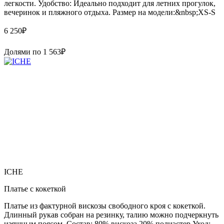
легкости. Удобство: Идеально подходит для летних прогулок,
вечеринок и пляжного отдыха. Размер на модели:&nbsp;XS-S
6 250
₽
Долями по
1 563
₽
ICHE
Платье с кокеткой
Платье из фактурной вискозы свободного кроя с кокеткой.
Длинный рукав собран на резинку, талию можно подчеркнуть
изящным поясом. Состав: 80% вискоза 20% полиэстер Уход: