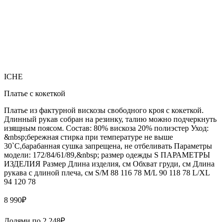
ICHE
Платье с кокеткой
Платье из фактурной вискозы свободного кроя с кокеткой.
Длинный рукав собран на резинку, талию можно подчеркнуть
изящным поясом. Состав: 80% вискоза 20% полиэстер Уход:
&nbsp;бережная стирка при температуре не выше
30`C,барабанная сушка запрещена, не отбеливать Параметры
модели: 172/84/61/89,&nbsp; размер одежды S ПАРАМЕТРЫ
ИЗДЕЛИЯ Размер Длина изделия, см Обхват груди, см Длина
рукава с длиной плеча, см S/M 88 116 78 M/L 90 118 78 L/XL
94 120 78
8 990
₽
Долями по
2 248
₽