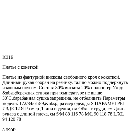
ICHE
Платье с кокеткой
Платье из фактурной вискозы свободного кроя с кокеткой.
Длинный рукав собран на резинку, талию можно подчеркнуть
изящным поясом. Состав: 80% вискоза 20% полиэстер Уход:
&nbsp;бережная стирка при температуре не выше
30`C,барабанная сушка запрещена, не отбеливать Параметры
модели: 172/84/61/89,&nbsp; размер одежды S ПАРАМЕТРЫ
ИЗДЕЛИЯ Размер Длина изделия, см Обхват груди, см Длина
рукава с длиной плеча, см S/M 88 116 78 M/L 90 118 78 L/XL
94 120 78
8 990
₽