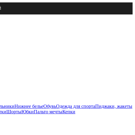
Й
льники
Нижнее белье
Обувь
Одежда для спорта
Пиджаки, жакеты
тки
Шорты
Юбки
Пальто мечты
Кепки