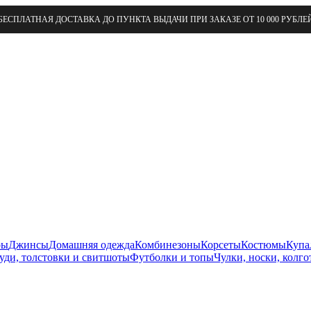
БЕСПЛАТНАЯ ДОСТАВКА ДО ПУНКТА ВЫДАЧИ ПРИ ЗАКАЗЕ ОТ 10 000 РУБЛЕ
ры
Джинсы
Домашняя одежда
Комбинезоны
Корсеты
Костюмы
Купа
уди, толстовки и свитшоты
Футболки и топы
Чулки, носки, колго