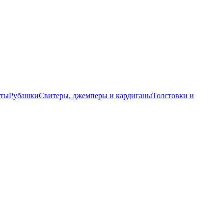
еты
Рубашки
Свитеры, джемперы и кардиганы
Толстовки и