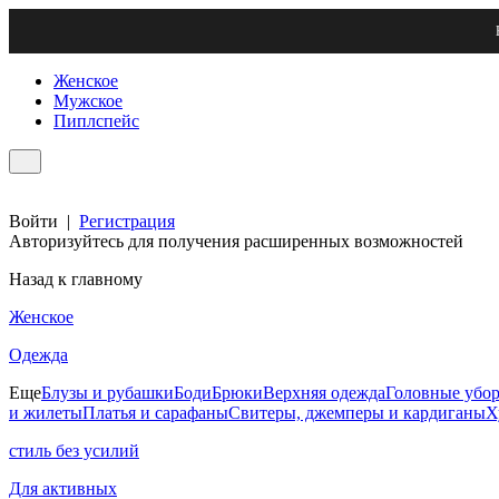
Женское
Мужское
Пиплспейс
Войти
|
Регистрация
Авторизуйтесь для получения расширенных возможностей
Назад к главному
Женское
Одежда
Еще
Блузы и рубашки
Боди
Брюки
Верхняя одежда
Головные убо
и жилеты
Платья и сарафаны
Свитеры, джемперы и кардиганы
Х
стиль без усилий
Для активных