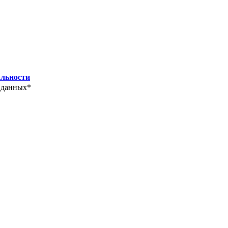
льности
 данных*