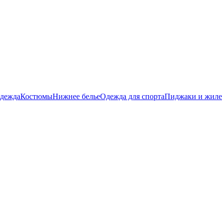
дежда
Костюмы
Нижнее белье
Одежда для спорта
Пиджаки и жил