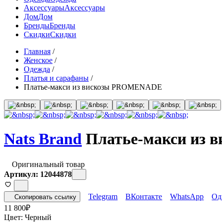
Аксессуары
Аксессуары
Дом
Дом
Бренды
Бренды
Скидки
Скидки
Главная
/
Женское
/
Одежда
/
Платья и сарафаны
/
Платье-макси из вискозы PROMENADE
Nats Brand
Платье-макси из
Оригинальный товар
Артикул: 12044878
Telegram
ВКонтакте
WhatsApp
Од
Скопировать ссылку
11 800
₽
Цвет:
Черный