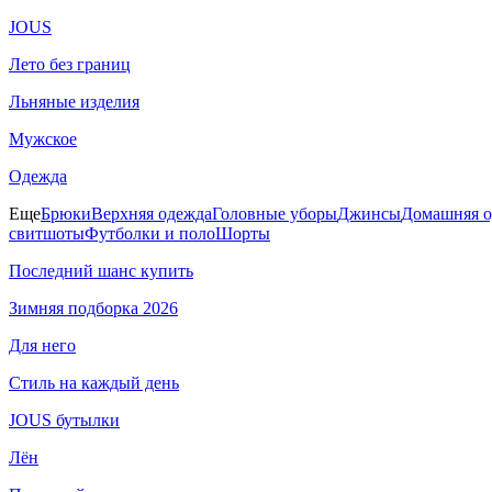
JOUS
Лето без границ
Льняные изделия
Мужское
Одежда
Еще
Брюки
Верхняя одежда
Головные уборы
Джинсы
Домашняя о
свитшоты
Футболки и поло
Шорты
Последний шанс купить
Зимняя подборка 2026
Для него
Стиль на каждый день
JOUS бутылки
Лён