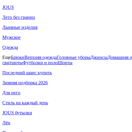
JOUS
Лето без границ
Льняные изделия
Мужское
Одежда
Еще
Брюки
Верхняя одежда
Головные уборы
Джинсы
Домашняя о
свитшоты
Футболки и поло
Шорты
Последний шанс купить
Зимняя подборка 2026
Для него
Стиль на каждый день
JOUS бутылки
Лён