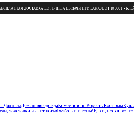
БЕСПЛАТНАЯ ДОСТАВКА ДО ПУНКТА ВЫДАЧИ ПРИ ЗАКАЗЕ ОТ 10 000 РУБЛЕ
ры
Джинсы
Домашняя одежда
Комбинезоны
Корсеты
Костюмы
Купа
уди, толстовки и свитшоты
Футболки и топы
Чулки, носки, колго