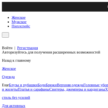
Женское
Мужское
Пиплспейс
Войти
|
Регистрация
Авторизуйтесь для получения расширенных возможностей
Назад к главному
Женское
Одежда
Еще
Блузы и рубашки
Боди
Брюки
Верхняя одежда
Головные убо
и жилеты
Платья и сарафаны
Свитеры, джемперы и кардиганы
Х
стиль без усилий
Для активных