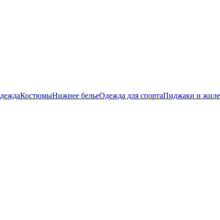
дежда
Костюмы
Нижнее белье
Одежда для спорта
Пиджаки и жил