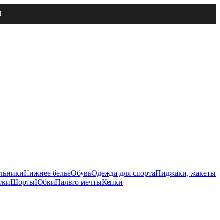
Й
льники
Нижнее белье
Обувь
Одежда для спорта
Пиджаки, жакеты
тки
Шорты
Юбки
Пальто мечты
Кепки