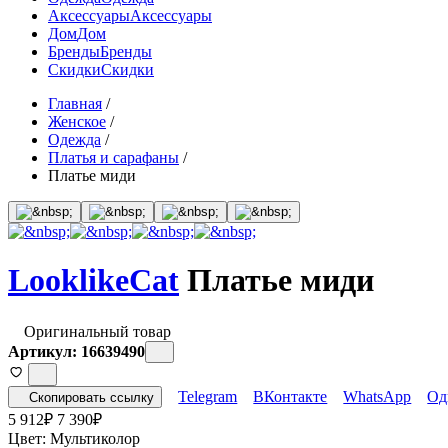
Аксессуары
Аксессуары
Дом
Дом
Бренды
Бренды
Скидки
Скидки
Главная
/
Женское
/
Одежда
/
Платья и сарафаны
/
Платье миди
LooklikeCat
Платье миди
Оригинальный товар
Артикул: 16639490
Telegram
ВКонтакте
WhatsApp
Од
Скопировать ссылку
5 912
₽
7 390
₽
Цвет:
Мультиколор