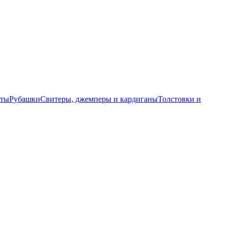
еты
Рубашки
Свитеры, джемперы и кардиганы
Толстовки и