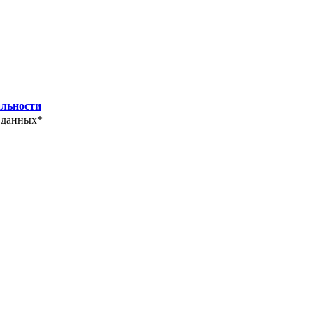
льности
 данных*