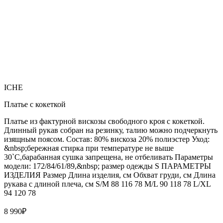
ICHE
Платье с кокеткой
Платье из фактурной вискозы свободного кроя с кокеткой.
Длинный рукав собран на резинку, талию можно подчеркнуть
изящным поясом. Состав: 80% вискоза 20% полиэстер Уход:
&nbsp;бережная стирка при температуре не выше
30`C,барабанная сушка запрещена, не отбеливать Параметры
модели: 172/84/61/89,&nbsp; размер одежды S ПАРАМЕТРЫ
ИЗДЕЛИЯ Размер Длина изделия, см Обхват груди, см Длина
рукава с длиной плеча, см S/M 88 116 78 M/L 90 118 78 L/XL
94 120 78
8 990
₽