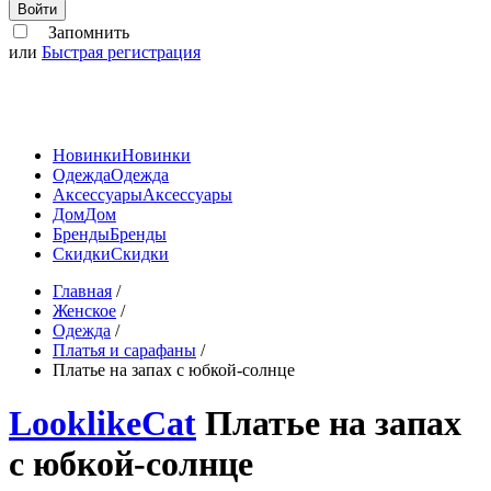
Войти
Запомнить
или
Быстрая регистрация
Новинки
Новинки
Одежда
Одежда
Аксессуары
Аксессуары
Дом
Дом
Бренды
Бренды
Скидки
Скидки
Главная
/
Женское
/
Одежда
/
Платья и сарафаны
/
Платье на запах с юбкой-солнце
LooklikeCat
Платье на запах
с юбкой-солнце