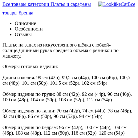
Все товары категории Платья и сарафаны
Все
товары бренда
Описание
Особенности
Отзывы
Платье на запах из искусственного шёлка с юбкой-
солнце.Длинный рукав среднего объёма с резинкой по
манжету.
Обмеры готовых изделий:
Длина изделия: 99 см (42р), 99,5 см (44р), 100 см (46р), 100,5
см (48р), 101 см (50р), 101,5 см (52р), 102 см (54р)
Обмер изделия по груди: 88 см (42р), 92 см (44р), 96 см (46р),
100 см (48р), 104 см (50р), 108 см (52р), 112 см (54р)
Обмер изделия по талии: 70 см (42р), 74 см (44р), 78 см (46р),
82 см (48р), 86 см (50р), 90 см (52р), 94 см (54р)
Обмер изделия по бедрам: 96 см (42р), 100 см (44р), 104 см
(46р), 108 см (48р), 112 см (50р), 116 см (52р), 120 см (54р)