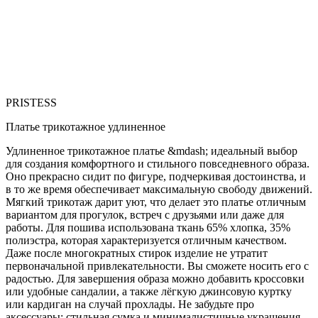
PRISTESS
Платье трикотажное удлиненное
Удлиненное трикотажное платье &mdash; идеальный выбор
для создания комфортного и стильного повседневного образа.
Оно прекрасно сидит по фигуре, подчеркивая достоинства, и
в то же время обеспечивает максимальную свободу движений.
Мягкий трикотаж дарит уют, что делает это платье отличным
вариантом для прогулок, встреч с друзьями или даже для
работы. Для пошива использована ткань 65% хлопка, 35%
полиэстра, которая характеризуется отличным качеством.
Даже после многократных стирок изделие не утратит
первоначальной привлекательности. Вы сможете носить его с
радостью. Для завершения образа можно добавить кроссовки
или удобные сандалии, а также лёгкую джинсовую куртку
или кардиган на случай прохлады. Не забудьте про
аксессуары: стильная сумка и минималистичные украшения