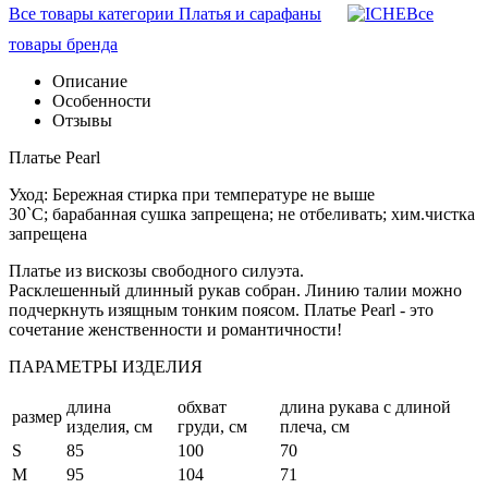
Все товары категории Платья и сарафаны
Все
товары бренда
Описание
Особенности
Отзывы
Платье Pearl
Уход: Бережная стирка при температуре не выше
30`C; барабанная сушка запрещена; не отбеливать; хим.чистка
запрещена
Платье из вискозы свободного силуэта.
Расклешенный длинный рукав собран. Линию талии можно
подчеркнуть изящным тонким поясом. Платье Pearl - это
сочетание женственности и романтичности!
ПАРАМЕТРЫ ИЗДЕЛИЯ
длина
обхват
длина рукава с длиной
размер
изделия, см
груди, см
плеча, см
S
85
100
70
M
95
104
71