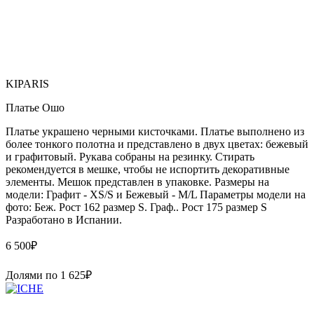
KIPARIS
Платье Ошо
Платье украшено черными кисточками. Платье выполнено из
более тонкого полотна и представлено в двух цветах: бежевый
и графитовый. Рукава собраны на резинку. Стирать
рекомендуется в мешке, чтобы не испортить декоративные
элементы. Мешок представлен в упаковке. Размеры на
модели: Графит - XS/S и Бежевый - M/L Параметры модели на
фото: Беж. Рост 162 размер S. Граф.. Рост 175 размер S
Paзpaботaно в Иcпaнии.
6 500
₽
Долями по
1 625
₽