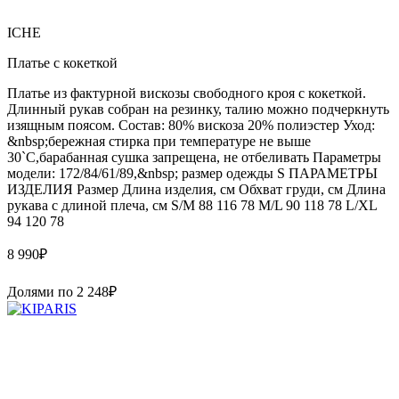
ICHE
Платье с кокеткой
Платье из фактурной вискозы свободного кроя с кокеткой.
Длинный рукав собран на резинку, талию можно подчеркнуть
изящным поясом. Состав: 80% вискоза 20% полиэстер Уход:
&nbsp;бережная стирка при температуре не выше
30`C,барабанная сушка запрещена, не отбеливать Параметры
модели: 172/84/61/89,&nbsp; размер одежды S ПАРАМЕТРЫ
ИЗДЕЛИЯ Размер Длина изделия, см Обхват груди, см Длина
рукава с длиной плеча, см S/M 88 116 78 M/L 90 118 78 L/XL
94 120 78
8 990
₽
Долями по
2 248
₽