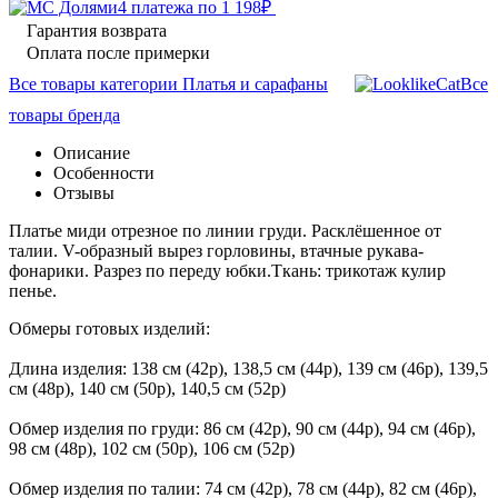
4 платежа по
1 198
₽
Гарантия возврата
Оплата после примерки
Все товары категории Платья и сарафаны
Все
товары бренда
Описание
Особенности
Отзывы
Платье миди отрезное по линии груди. Расклёшенное от
талии. V-образный вырез горловины, втачные рукава-
фонарики. Разрез по переду юбки.Ткань: трикотаж кулир
пенье.
Обмеры готовых изделий:
Длина изделия: 138 см (42р), 138,5 см (44р), 139 см (46р), 139,5
см (48р), 140 см (50р), 140,5 см (52р)
Обмер изделия по груди: 86 см (42р), 90 см (44р), 94 см (46р),
98 см (48р), 102 см (50р), 106 см (52р)
Обмер изделия по талии: 74 см (42р), 78 см (44р), 82 см (46р),