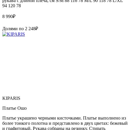
рукава с длиной плеча, см S/M 88 116 78 M/L 90 118 78 L/XL
94 120 78
8 990
₽
Долями по
2 248
₽
KIPARIS
Платье Ошо
Платье украшено черными кисточками. Платье выполнено из
более тонкого полотна и представлено в двух цветах: бежевый
и графитовый. Рукава собраны на резинку. Стирать