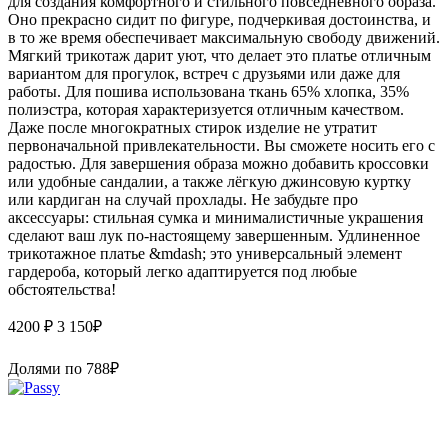
для создания комфортного и стильного повседневного образа.
Оно прекрасно сидит по фигуре, подчеркивая достоинства, и
в то же время обеспечивает максимальную свободу движений.
Мягкий трикотаж дарит уют, что делает это платье отличным
вариантом для прогулок, встреч с друзьями или даже для
работы. Для пошива использована ткань 65% хлопка, 35%
полиэстра, которая характеризуется отличным качеством.
Даже после многократных стирок изделие не утратит
первоначальной привлекательности. Вы сможете носить его с
радостью. Для завершения образа можно добавить кроссовки
или удобные сандалии, а также лёгкую джинсовую куртку
или кардиган на случай прохлады. Не забудьте про
аксессуары: стильная сумка и минималистичные украшения
сделают ваш лук по-настоящему завершенным. Удлиненное
трикотажное платье &mdash; это универсальный элемент
гардероба, который легко адаптируется под любые
обстоятельства!
4200 ₽
3 150
₽
Долями по
788
₽