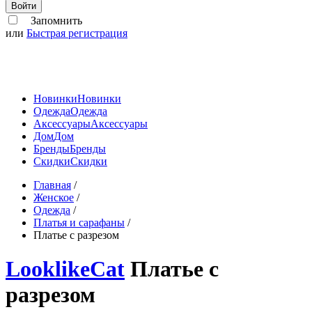
Войти
Запомнить
или
Быстрая регистрация
Новинки
Новинки
Одежда
Одежда
Аксессуары
Аксессуары
Дом
Дом
Бренды
Бренды
Скидки
Скидки
Главная
/
Женское
/
Одежда
/
Платья и сарафаны
/
Платье с разрезом
LooklikeCat
Платье с
разрезом