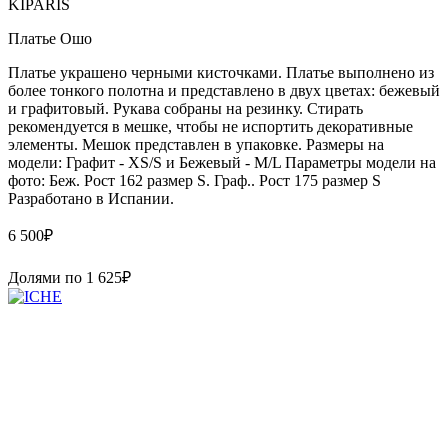
KIPARIS
Платье Ошо
Платье украшено черными кисточками. Платье выполнено из
более тонкого полотна и представлено в двух цветах: бежевый
и графитовый. Рукава собраны на резинку. Стирать
рекомендуется в мешке, чтобы не испортить декоративные
элементы. Мешок представлен в упаковке. Размеры на
модели: Графит - XS/S и Бежевый - M/L Параметры модели на
фото: Беж. Рост 162 размер S. Граф.. Рост 175 размер S
Paзpaботaно в Иcпaнии.
6 500
₽
Долями по
1 625
₽