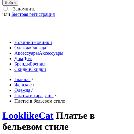
Войти
Запомнить
или
Быстрая регистрация
Новинки
Новинки
Одежда
Одежда
Аксессуары
Аксессуары
Дом
Дом
Бренды
Бренды
Скидки
Скидки
Главная
/
Женское
/
Одежда
/
Платья и сарафаны
/
Платье в бельевом стиле
LooklikeCat
Платье в
бельевом стиле