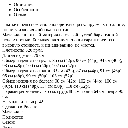
Описание
Особенности
Отзывы
Платье в бельевом стиле на бретелях, регулируемых по длине,
по низу изделия - оборка из фатина.
Материал: плотный материал с мягкой густой бархатистой
поверхностью. Большая плотность ткани гарантирует его
высокую стойкость к изнашиванию, не мнется.
Плотность: 520 гр/м.
Длина изделия: 79 см
Обмер изделия по груди: 86 см (42р), 90 см (44р), 94 см (46р),
98 см (48р), 100 см (50р), 102 см (52р).
Обмер изделия по талии: 83 см (42р), 87 см (44р), 91 см (46р),
95 см (48р), 99 см (50р), 103 см (52р).
Обмер изделия по бедрам: 98 см (42р), 102 см (44р), 106 см
(46р), 110 см (48р), 114 см (50р), 118 см (52р).
Параметры модели: 175 см, грудь 88 см, талия 64 см, бедра 96
см.
На модели размер 42.
Сделано в России.
Материал:
Полиэстер
Сезон:
Лето