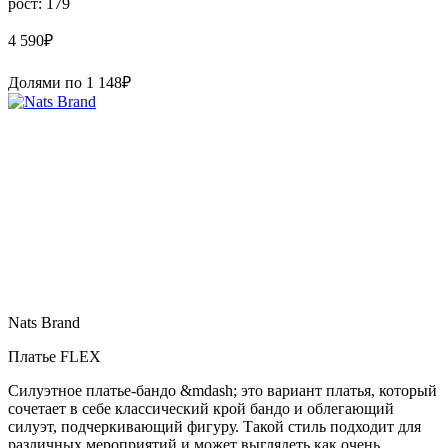
рост: 179
4 590
₽
Долями по
1 148
₽
Nats Brand
Платье FLEX
Силуэтное платье-бандо &mdash; это вариант платья, который
сочетает в себе классический крой бандо и облегающий
силуэт, подчеркивающий фигуру. Такой стиль подходит для
различных мероприятий и может выглядеть как очень