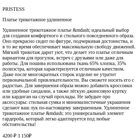
PRISTESS
Платье трикотажное удлиненное
Удлиненное трикотажное платье &mdash; идеальный выбор
для создания комфортного и стильного повседневного образа.
Оно прекрасно сидит по фигуре, подчеркивая достоинства, и
в то же время обеспечивает максимальную свободу движений.
Мягкий трикотаж дарит уют, что делает это платье отличным
вариантом для прогулок, встреч с друзьями или даже для
работы. Для пошива использована ткань 65% хлопка, 35%
полиэстра, которая характеризуется отличным качеством.
Даже после многократных стирок изделие не утратит
первоначальной привлекательности. Вы сможете носить его с
радостью. Для завершения образа можно добавить кроссовки
или удобные сандалии, а также лёгкую джинсовую куртку
или кардиган на случай прохлады. Не забудьте про
аксессуары: стильная сумка и минималистичные украшения
сделают ваш лук по-настоящему завершенным. Удлиненное
трикотажное платье &mdash; это универсальный элемент
гардероба, который легко адаптируется под любые
обстоятельства!
4200 ₽
3 150
₽