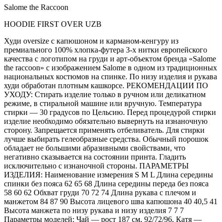
Salome the Raccoon
HOODIE FIRST OVER UZB
Худи oversize с капюшоном и карманом-кенгуру из
премиального 100% хлопка-футера 3-х нитки европейского
качества с логотипом на груди и арт-объектом бренда «Salome
the raccoon» с изображением Salome в одном из традиционных
национальных костюмов на спинке. По низу изделия и рукава
худи обработан плотным кашкорсе. РЕКОМЕНДАЦИИ ПО
УХОДУ: Стирать изделие только в ручном или деликатном
режиме, в стиральной машине или вручную. Температура
стирки — 30 градусов по Цельсию. Перед процедурой стирки
изделие необходимо обязательно вывернуть на изнаночную
сторону. Запрещается применять отбеливатель. Для стирки
лучше выбирать гелеобразные средства. Обычный порошок
обладает не большими абразивными свойствами, что
негативно сказывается на состоянии принта. Гладить
исключительно с изнаночной стороны. ПАРАМЕТРЫ
ИЗДЕЛИЯ: Наименование измерения S M L Длина середины
спинки без пояса 62 65 68 Длина середины переда без пояса
58 60 62 Обхват груди 70 72 74 Длина рукава с плечом и
манжетом 84 87 90 Высота лицевого шва капюшона 40 40,5 41
Высота манжета по низу рукава и низу изделия 7 7 7
Параметры моделей: Чай — рост 187 см, 92/72/96, Катя —