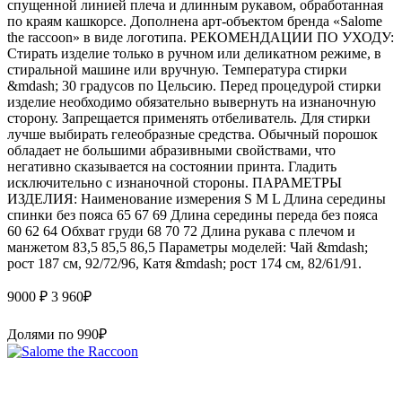
спущенной линией плеча и длинным рукавом, обработанная
по краям кашкорсе. Дополнена арт-объектом бренда «Salome
the raccoon» в виде логотипа. РЕКОМЕНДАЦИИ ПО УХОДУ:
Стирать изделие только в ручном или деликатном режиме, в
стиральной машине или вручную. Температура стирки
&mdash; 30 градусов по Цельсию. Перед процедурой стирки
изделие необходимо обязательно вывернуть на изнаночную
сторону. Запрещается применять отбеливатель. Для стирки
лучше выбирать гелеобразные средства. Обычный порошок
обладает не большими абразивными свойствами, что
негативно сказывается на состоянии принта. Гладить
исключительно с изнаночной стороны. ПАРАМЕТРЫ
ИЗДЕЛИЯ: Наименование измерения S M L Длина середины
спинки без пояса 65 67 69 Длина середины переда без пояса
60 62 64 Обхват груди 68 70 72 Длина рукава с плечом и
манжетом 83,5 85,5 86,5 Параметры моделей: Чай &mdash;
рост 187 см, 92/72/96, Катя &mdash; рост 174 см, 82/61/91.
9000 ₽
3 960
₽
Долями по
990
₽