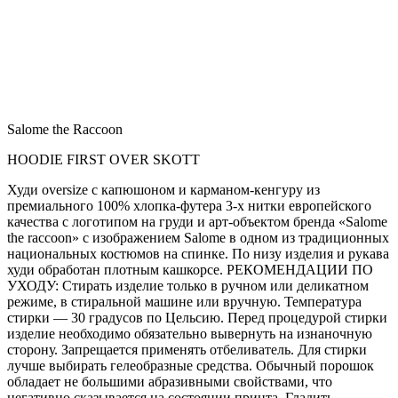
Salome the Raccoon
HOODIE FIRST OVER SKOTT
Худи oversize с капюшоном и карманом-кенгуру из
премиального 100% хлопка-футера 3-х нитки европейского
качества с логотипом на груди и арт-объектом бренда «Salome
the raccoon» с изображением Salome в одном из традиционных
национальных костюмов на спинке. По низу изделия и рукава
худи обработан плотным кашкорсе. РЕКОМЕНДАЦИИ ПО
УХОДУ: Стирать изделие только в ручном или деликатном
режиме, в стиральной машине или вручную. Температура
стирки — 30 градусов по Цельсию. Перед процедурой стирки
изделие необходимо обязательно вывернуть на изнаночную
сторону. Запрещается применять отбеливатель. Для стирки
лучше выбирать гелеобразные средства. Обычный порошок
обладает не большими абразивными свойствами, что
негативно сказывается на состоянии принта. Гладить