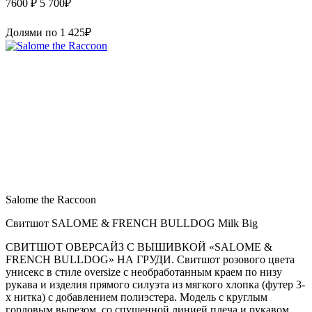
7600 ₽
5 700
₽
Долями по
1 425
₽
Salome the Raccoon
Свитшот SALOME & FRENCH BULLDOG Milk Big
СВИТШОТ ОВЕРСАЙЗ С ВЫШИВКОЙ «SALOME &
FRENCH BULLDOG» НА ГРУДИ. Свитшот розового цвета
унисекс в стиле oversize с необработанным краем по низу
рукава и изделия прямого силуэта из мягкого хлопка (футер 3-
х нитка) с добавлением полиэстера. Модель с круглым
горловым вырезом, со спущенной линией плеча и рукавом