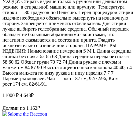
УХОДУ: Стирать изделие только в ручном или деликатном
режиме, в стиральной машине или вручную. Температура
стирки — 30 градусов по Цельсию. Перед процедурой стирки
изделие необходимо обязательно вывернуть на изнаночную
сторону. Запрещается применять отбеливатель. Для стирки
лучше выбирать гелеобразные средства. Обычный порошок
обладает не большими абразивными свойствами, что
негативно сказывается на состоянии принта. Гладить
исключительно с изнаночной стороны. ПАРАМЕТРЫ
ИЗДЕЛИЯ: Наименование измерения S M L Длина середины
спинки без пояса 62 65 68 Длина середины переда без пояса
58 60 62 Обхват груди 70 72 74 Длина рукава с плечом и
манжетом 84 87 90 Высота лицевого шва капюшона 40 40,5 41
Высота манжета по низу рукава и низу изделия 7 7 7
Параметры моделей: Чай — рост 187 см, 92/72/96, Катя —
рост 174 см, 82/61/91.
11000 ₽
4 648
₽
Долями по
1 162
₽