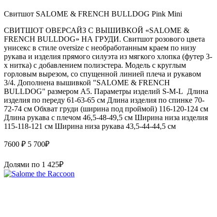
Свитшот SALOME & FRENCH BULLDOG Pink Mini
СВИТШОТ ОВЕРСАЙЗ С ВЫШИВКОЙ «SALOME &
FRENCH BULLDOG» НА ГРУДИ. Свитшот розового цвета
унисекс в стиле oversize с необработанным краем по низу
рукава и изделия прямого силуэта из мягкого хлопка (футер 3-
х нитка) с добавлением полиэстера. Модель с круглым
горловым вырезом, со спущенной линией плеча и рукавом
3/4. Дополнена вышивкой "SALOME & FRENCH
BULLDOG" размером А5. Параметры изделий S-M-L Длина
изделия по переду 61-63-65 см Длина изделия по спинке 70-
72-74 см Обхват груди (ширина под проймой) 116-120-124 см
Длина рукава с плечом 46,5-48-49,5 см Ширина низа изделия
115-118-121 см Ширина низа рукава 43,5-44-44,5 см
7600 ₽
5 700
₽
Долями по
1 425
₽