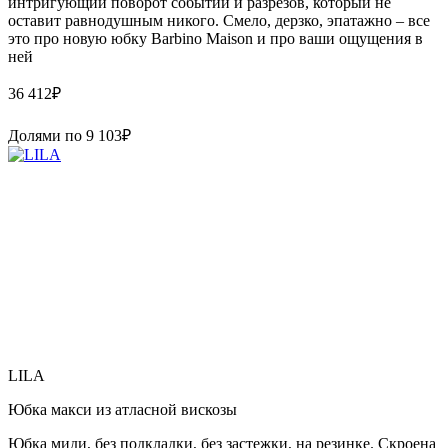
интригующий поворот событий и разрезов, который не
оставит равнодушным никого. Смело, дерзко, эпатажно – все
это про новую юбку Barbino Maison и про ваши ощущения в
ней
36 412
₽
Долями по
9 103
₽
LILA
Юбка макси из атласной вискозы
Юбка миди, без подкладки, без застежки, на резинке. Скроена