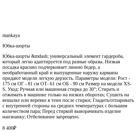
mankaya
Юбка-шорты
Юбка-шорты &mdash; универсальный элемент гардероба,
который легко адаптируется под разные образы. Низкая
посадка красиво подчеркивает линию бедер, а
необработанный край и выпущенные наружу карманы
придают модели легкую дерзость. Параметры модели: Рост -
175 см ОГ - 81 см ОТ- 61 см ОБ - 90 см Размер на модели XS-
S. Уход: Ручная или машинная стирка до 30°; Стирать и
отжимать в машинке только на низких оборотах; Сушить на
вешалке или веревке в тени после стирки; Гладить/отпаривать
с внутренней стороны на средних температурах с большим
количеством пара; Перед стиркой выворачивать изделие
наизнанку; Отбеливание запрещено.
8 400
₽