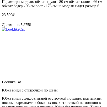
Параметры модели: обхват груди - 80 см обхват талии - 66 см
обхват бедер - 93 см рост - 173 см на модели надет размер S
23 500
₽
Долями по
5 875
₽
LooklikeCat
Юбка миди с отстрочкой по швам
Юбка миди с декоративной отстрочкой по швам, притачным
поясом, карманами в боковых швах, застежкой на молнию в
среднем шве спинки и шлицей. Юбка без подкладки. Ткань: