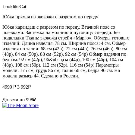
LooklikeCat
Юбка прямая из экокожи с разрезом по переду
Юбка карандаш с разрезом по переду. Втачной пояс со
шлёвками. Застёжка на молнию и пуговицу спереди. Без
подкладки.Ткань: экокожа стрейч «Марго». Обмеры готовых
изделий: Длина изделия: 78 см. Ширина пояса: 4 см. Обмер
изделия по талии: 68 см (42р), 72 см (44р), 76 см (46р), 80 см
(48р), 84 см (50р), 88 см (52р), 92 см (54р) Обмер изделия по
бедрам: 92 см (42р), 96&nbsp;см (44р), 100 см (46р), 104 см
(48р), 108 см (50р), 112 см (52р), 116 см (54р) Параметры
модели: 175 см, грудь 86 см, талия 66 см, бедра 96 см. На
модели размер 44. Сделано в России.
4990 ₽
3 992
₽
Долями по
998
₽