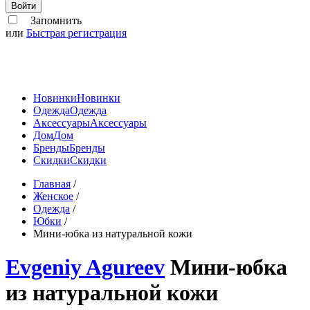
Войти
Запомнить
или
Быстрая регистрация
Новинки
Новинки
Одежда
Одежда
Аксессуары
Аксессуары
Дом
Дом
Бренды
Бренды
Скидки
Скидки
Главная
/
Женское
/
Одежда
/
Юбки
/
Мини-юбка из натуральной кожи
Evgeniy Agureev
Мини-юбка
из натуральной кожи