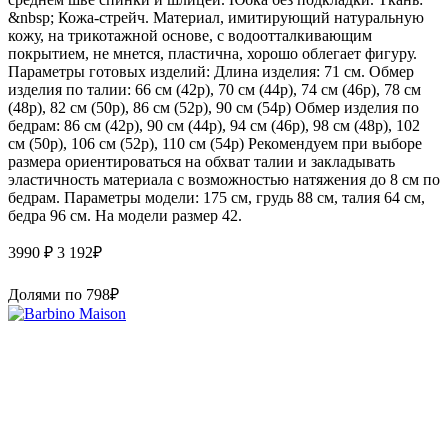
&nbsp; Кожа-стрейч. Материал, имитирующий натуральную
кожу, на трикотажной основе, с водоотталкивающим
покрытием, не мнется, пластична, хорошо облегает фигуру.
Параметры готовых изделий: Длина изделия: 71 см. Обмер
изделия по талии: 66 см (42р), 70 см (44р), 74 см (46р), 78 см
(48р), 82 см (50р), 86 см (52р), 90 см (54р) Обмер изделия по
бедрам: 86 см (42р), 90 см (44р), 94 см (46р), 98 см (48р), 102
см (50р), 106 см (52р), 110 см (54р) Рекомендуем при выборе
размера ориентироваться на обхват талии и закладывать
эластичность материала с возможностью натяжения до 8 см по
бедрам. Параметры модели: 175 см, грудь 88 см, талия 64 см,
бедра 96 см. На модели размер 42.
3990 ₽
3 192
₽
Долями по
798
₽