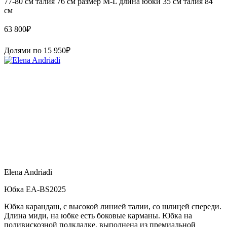
77-80 см талия 76 см размер M-L длина юбки 35 см талия 84
см
63 800
₽
Долями по
15 950
₽
Elena Andriadi
Юбка EA-BS2025
Юбка карандаш, с высокой линией талии, со шлицей спереди.
Длина миди, на юбке есть боковые карманы. Юбка на
поливискозной подкладке, выполнена из премиальной