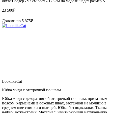
обхват бедер - 93 см рост - 173 см на модели надет размер S
23 500
₽
Долями по
5 875
₽
LooklikeCat
Юбка миди с отстрочкой по швам
Юбка миди с декоративной отстрочкой по швам, притачным
поясом, карманами в боковых швах, застежкой на молнию в
среднем шве спинки и шлицей. Юбка без подкладки. Ткань:
&nbsp; Кожа-стрейч. Материал, имитирующий натуральную