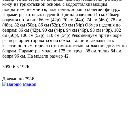
кожу, на трикотажной основе, с водоотталкивающим
покрытием, не мнется, пластична, хорошо облегает фигуру.
Параметры готовых изделий: Длина изделия: 71 см. Обмер
изделия по талии: 66 см (42р), 70 см (44р), 74 см (46р), 78 см
(48р), 82 см (50р), 86 см (52р), 90 см (54р) Обмер изделия по
бедрам: 86 см (42р), 90 см (44р), 94 см (46р), 98 см (48р), 102
см (50р), 106 см (52р), 110 см (54р) Рекомендуем при выборе
размера ориентироваться на обхват талии и закладывать
эластичность материала с возможностью натяжения до 8 см по
бедрам. Параметры модели: 175 см, грудь 88 см, талия 64 см,
бедра 96 см. На модели размер 42.
3990 ₽
3 192
₽
Долями по
798
₽