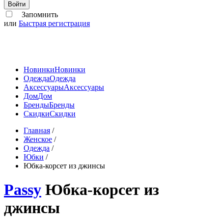
Войти
Запомнить
или
Быстрая регистрация
Новинки
Новинки
Одежда
Одежда
Аксессуары
Аксессуары
Дом
Дом
Бренды
Бренды
Скидки
Скидки
Главная
/
Женское
/
Одежда
/
Юбки
/
Юбка-корсет из джинсы
Passy
Юбка-корсет из
джинсы