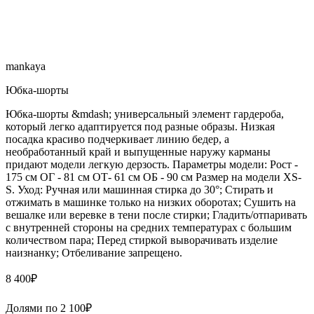
mankaya
Юбка-шорты
Юбка-шорты &mdash; универсальный элемент гардероба,
который легко адаптируется под разные образы. Низкая
посадка красиво подчеркивает линию бедер, а
необработанный край и выпущенные наружу карманы
придают модели легкую дерзость. Параметры модели: Рост -
175 см ОГ - 81 см ОТ- 61 см ОБ - 90 см Размер на модели XS-
S. Уход: Ручная или машинная стирка до 30°; Стирать и
отжимать в машинке только на низких оборотах; Сушить на
вешалке или веревке в тени после стирки; Гладить/отпаривать
с внутренней стороны на средних температурах с большим
количеством пара; Перед стиркой выворачивать изделие
наизнанку; Отбеливание запрещено.
8 400
₽
Долями по
2 100
₽