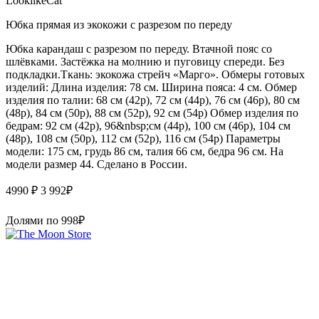
LooklikeCat
Юбка прямая из экокожи с разрезом по переду
Юбка карандаш с разрезом по переду. Втачной пояс со
шлёвками. Застёжка на молнию и пуговицу спереди. Без
подкладки.Ткань: экокожа стрейч «Марго». Обмеры готовых
изделий: Длина изделия: 78 см. Ширина пояса: 4 см. Обмер
изделия по талии: 68 см (42р), 72 см (44р), 76 см (46р), 80 см
(48р), 84 см (50р), 88 см (52р), 92 см (54р) Обмер изделия по
бедрам: 92 см (42р), 96&nbsp;см (44р), 100 см (46р), 104 см
(48р), 108 см (50р), 112 см (52р), 116 см (54р) Параметры
модели: 175 см, грудь 86 см, талия 66 см, бедра 96 см. На
модели размер 44. Сделано в России.
4990 ₽
3 992
₽
Долями по
998
₽