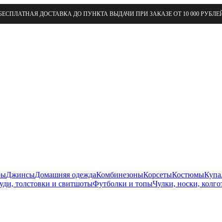
БЕСПЛАТНАЯ ДОСТАВКА ДО ПУНКТА ВЫДАЧИ ПРИ ЗАКАЗЕ ОТ 10 000 РУБЛЕ
ры
Джинсы
Домашняя одежда
Комбинезоны
Корсеты
Костюмы
Купа
уди, толстовки и свитшоты
Футболки и топы
Чулки, носки, колго