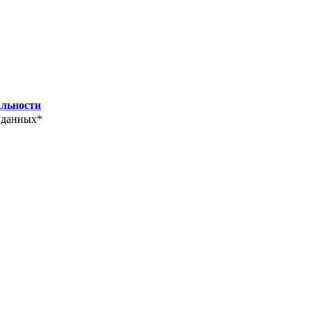
льности
 данных*