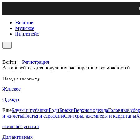
Женское
Мужское
Пиплспейс
Войти
|
Регистрация
Авторизуйтесь для получения расширенных возможностей
Назад к главному
Женское
Одежда
Еще
Блузы и рубашки
Боди
Брюки
Верхняя одежда
Головные убо
и жилеты
Платья и сарафаны
Свитеры, джемперы и кардиганы
Х
стиль без усилий
Для активных