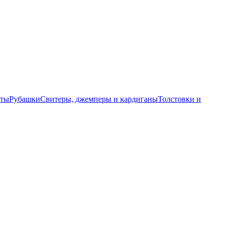
еты
Рубашки
Свитеры, джемперы и кардиганы
Толстовки и