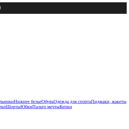
Й
льники
Нижнее белье
Обувь
Одежда для спорта
Пиджаки, жакеты
тки
Шорты
Юбки
Пальто мечты
Кепки