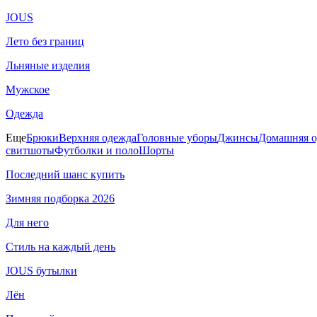
JOUS
Лето без границ
Льняные изделия
Мужское
Одежда
Еще
Брюки
Верхняя одежда
Головные уборы
Джинсы
Домашняя о
свитшоты
Футболки и поло
Шорты
Последний шанс купить
Зимняя подборка 2026
Для него
Стиль на каждый день
JOUS бутылки
Лён