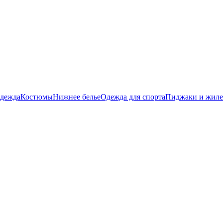
дежда
Костюмы
Нижнее белье
Одежда для спорта
Пиджаки и жил