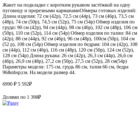
Жакет на подкладке с коротким рукавом застёжкой на одну
пуговицу и прорезными карманамиОбмеры готовых изделий:
Длина изделия: 72 см (42р), 72,5 см (44р), 73 см (46р), 73,5 см
(48р), 74 см (50р), 74,5 см (52р), 75 см (54р) Обмер изделия по
груди: 90 см (42р), 94 см (44р), 98 см (46р), 102 см (48р), 106 см
(50р), 110 см (52р), 114 см (54р) Обмер изделия по талии: 84 см
(42р), 88 см (44р), 92 см (46р), 96 см (48р), 100см (50р), 104 см
(52 р), 108 см (54р) Обмер изделия по бедрам: 104 см (42р), 108
см (44р), 112 см (46р), 116 см (48р), 120 см (50р), 124 см (52р),
128 см (54р) Длина рукава: 26 см (42р), 26,3 см (44р), 26,6 см
(46р), 26,9 см (48р), 27,2 см (50р), 27,5 см (52р), 28 см(54р)
Параметры модели: 175 см, грудь 86 см, талия 66 см, бедра
96&nbsp;см. На модели размер 44.
6990 ₽
5 592
₽
Долями по
1 398
₽