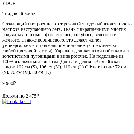
EDGE
Твидовый жилет
Создающий настроение, этот розовый твидовый жилет просто
маст хэв наступающего лета. Ткань с вкраплениями многих
радужных оттенков: фиолетового, голубого, зеленого и
желтого, а также коричневого, это делает жилет
универсальным и подходящим под одежду практически
любой цветовой гаммы). Украшен деликатными пайетками и
золотистыми пуговицами в виде розочек. На подкладке из
100% итальянской вискозы. Длина изделия: 53 см Обхват
груди: 102 см (S), 106 см (М), 110 см (L) Обхват талии: 72 см
(S), 76 см (М), 80 см (L)
9 900
₽
Долями по
2 475
₽