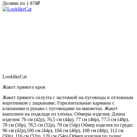
Долями по
1 878
₽
LooklikeCat
Жакет прямого кроя
Жакет прямого силуэта с застежкой на пуговицы и отложным
воротником с лацканами. Горизонтальные карманы с
клапанами и рукава с пуговицами на манжетах. Жакет
выполнен на подкладе из хлопка. Обмеры изделия: Длина
изделия: 76 см (42р), 76,5 см (44р), 77 см (46р), 77,5 см (48р),
78 см (50р), 78,5 см (52р), 79 см (54р) Обмер изделия по груди:
96 см (42р),100 см (44р), 104 см (46р), 108 см (48р), 112 см
(50р), 116 см (52р), 120 см (54р) Обмер изделия по талии: