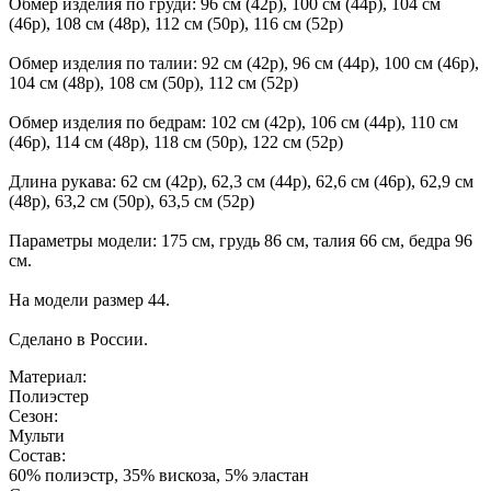
Обмер изделия по груди: 96 см (42р), 100 см (44р), 104 см
(46р), 108 см (48р), 112 см (50р), 116 см (52р)
Обмер изделия по талии: 92 см (42р), 96 см (44р), 100 см (46р),
104 см (48р), 108 см (50р), 112 см (52р)
Обмер изделия по бедрам: 102 см (42р), 106 см (44р), 110 см
(46р), 114 см (48р), 118 см (50р), 122 см (52р)
Длина рукава: 62 см (42р), 62,3 см (44р), 62,6 см (46р), 62,9 см
(48р), 63,2 см (50р), 63,5 см (52р)
Параметры модели: 175 см, грудь 86 см, талия 66 см, бедра 96
см.
На модели размер 44.
Сделано в России.
Материал:
Полиэстер
Сезон:
Мульти
Состав:
60% полиэстр, 35% вискоза, 5% эластан