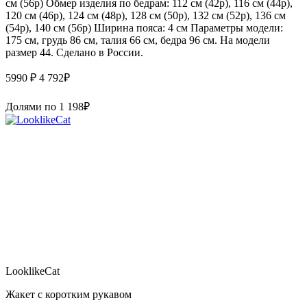
см (56р) Обмер изделия по бедрам: 112 см (42р), 116 см (44р),
120 см (46р), 124 см (48р), 128 см (50р), 132 см (52р), 136 см
(54р), 140 см (56р) Ширина пояса: 4 см Параметры модели:
175 см, грудь 86 см, талия 66 см, бедра 96 см. На модели
размер 44. Сделано в России.
5990 ₽
4 792
₽
Долями по
1 198
₽
LooklikeCat
Жакет с коротким рукавом