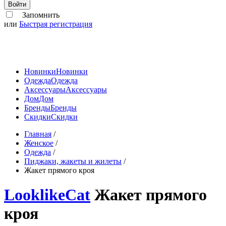
Войти
Запомнить
или
Быстрая регистрация
Новинки
Новинки
Одежда
Одежда
Аксессуары
Аксессуары
Дом
Дом
Бренды
Бренды
Скидки
Скидки
Главная
/
Женское
/
Одежда
/
Пиджаки, жакеты и жилеты
/
Жакет прямого кроя
LooklikeCat
Жакет прямого
кроя