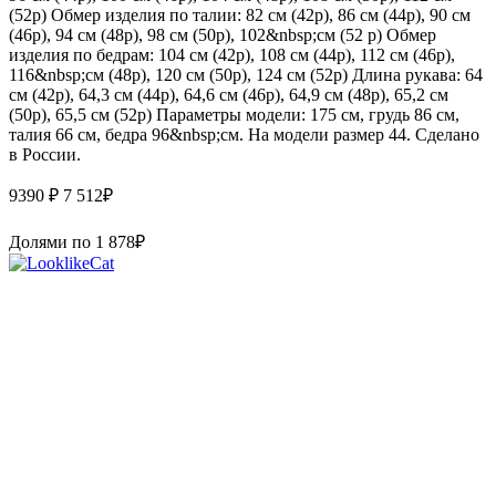
(52р) Обмер изделия по талии: 82 см (42р), 86 см (44р), 90 см
(46р), 94 см (48р), 98 см (50р), 102&nbsp;см (52 р) Обмер
изделия по бедрам: 104 см (42р), 108 см (44р), 112 см (46р),
116&nbsp;см (48р), 120 см (50р), 124 см (52р) Длина рукава: 64
см (42р), 64,3 см (44р), 64,6 см (46р), 64,9 см (48р), 65,2 см
(50р), 65,5 см (52р) Параметры модели: 175 см, грудь 86 см,
талия 66 см, бедра 96&nbsp;см. На модели размер 44. Сделано
в России.
9390 ₽
7 512
₽
Долями по
1 878
₽