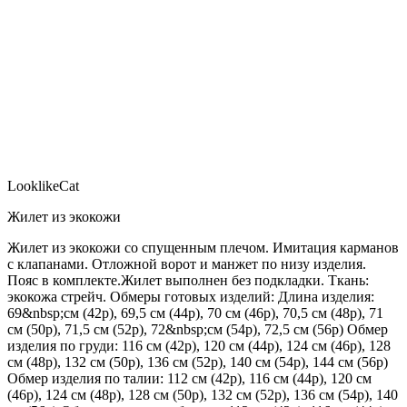
LooklikeCat
Жилет из экокожи
Жилет из экокожи со спущенным плечом. Имитация карманов
с клапанами. Отложной ворот и манжет по низу изделия.
Пояс в комплекте.Жилет выполнен без подкладки. Ткань:
экокожа стрейч. Обмеры готовых изделий: Длина изделия:
69&nbsp;см (42р), 69,5 см (44р), 70 см (46р), 70,5 см (48р), 71
см (50р), 71,5 см (52р), 72&nbsp;см (54р), 72,5 см (56р) Обмер
изделия по груди: 116 см (42р), 120 см (44р), 124 см (46р), 128
см (48р), 132 см (50р), 136 см (52р), 140 см (54р), 144 см (56р)
Обмер изделия по талии: 112 см (42р), 116 см (44р), 120 см
(46р), 124 см (48р), 128 см (50р), 132 см (52р), 136 см (54р), 140