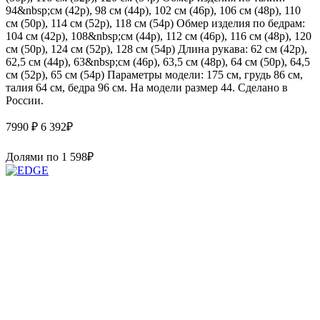
94&nbsp;см (42р), 98 см (44р), 102 см (46р), 106 см (48р), 110
см (50р), 114 см (52р), 118 см (54р) Обмер изделия по бедрам:
104 см (42р), 108&nbsp;см (44р), 112 см (46р), 116 см (48р), 120
см (50р), 124 см (52р), 128 см (54р) Длина рукава: 62 см (42р),
62,5 см (44р), 63&nbsp;см (46р), 63,5 см (48р), 64 см (50р), 64,5
см (52р), 65 см (54р) Параметры модели: 175 см, грудь 86 см,
талия 64 см, бедра 96 см. На модели размер 44. Сделано в
России.
7990 ₽
6 392
₽
Долями по
1 598
₽