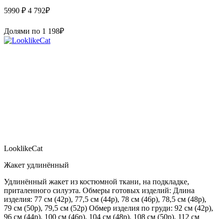
5990 ₽
4 792
₽
Долями по
1 198
₽
LooklikeCat
Жакет удлинённый
Удлинённый жакет из костюмной ткани, на подкладке,
приталенного силуэта. Обмеры готовых изделий: Длина
изделия: 77 см (42р), 77,5 см (44р), 78 см (46р), 78,5 см (48р),
79 см (50р), 79,5 см (52р) Обмер изделия по груди: 92 см (42р),
96 см (44р), 100 см (46р), 104 см (48р), 108 см (50р), 112 см