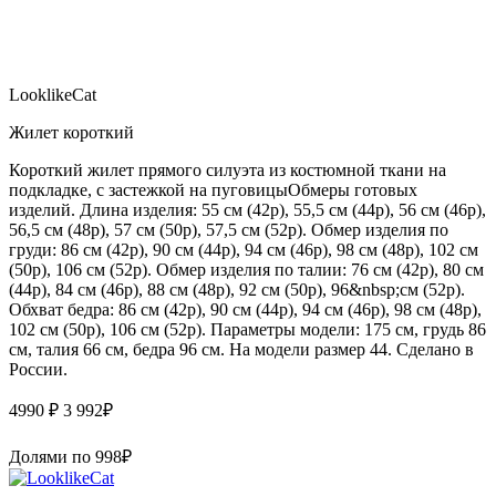
LooklikeCat
Жилет короткий
Короткий жилет прямого силуэта из костюмной ткани на
подкладке, с застежкой на пуговицыОбмеры готовых
изделий. Длина изделия: 55 см (42р), 55,5 см (44р), 56 см (46р),
56,5 см (48р), 57 см (50р), 57,5 см (52р). Обмер изделия по
груди: 86 см (42р), 90 см (44р), 94 см (46р), 98 см (48р), 102 см
(50р), 106 см (52р). Обмер изделия по талии: 76 см (42р), 80 см
(44р), 84 см (46р), 88 см (48р), 92 см (50р), 96&nbsp;см (52р).
Обхват бедра: 86 см (42р), 90 см (44р), 94 см (46р), 98 см (48р),
102 см (50р), 106 см (52р). Параметры модели: 175 см, грудь 86
см, талия 66 см, бедра 96 см. На модели размер 44. Сделано в
России.
4990 ₽
3 992
₽
Долями по
998
₽