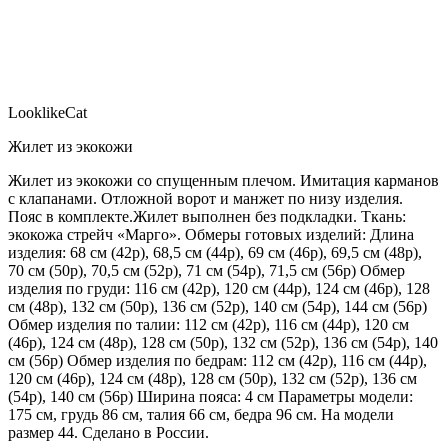
LooklikeCat
Жилет из экокожи
Жилет из экокожи со спущенным плечом. Имитация карманов
с клапанами. Отложной ворот и манжет по низу изделия.
Пояс в комплекте.Жилет выполнен без подкладки. Ткань:
экокожа стрейч «Марго». Обмеры готовых изделий: Длина
изделия: 68 см (42р), 68,5 см (44р), 69 см (46р), 69,5 см (48р),
70 см (50р), 70,5 см (52р), 71 см (54р), 71,5 см (56р) Обмер
изделия по груди: 116 см (42р), 120 см (44р), 124 см (46р), 128
см (48р), 132 см (50р), 136 см (52р), 140 см (54р), 144 см (56р)
Обмер изделия по талии: 112 см (42р), 116 см (44р), 120 см
(46р), 124 см (48р), 128 см (50р), 132 см (52р), 136 см (54р), 140
см (56р) Обмер изделия по бедрам: 112 см (42р), 116 см (44р),
120 см (46р), 124 см (48р), 128 см (50р), 132 см (52р), 136 см
(54р), 140 см (56р) Ширина пояса: 4 см Параметры модели:
175 см, грудь 86 см, талия 66 см, бедра 96 см. На модели
размер 44. Сделано в России.