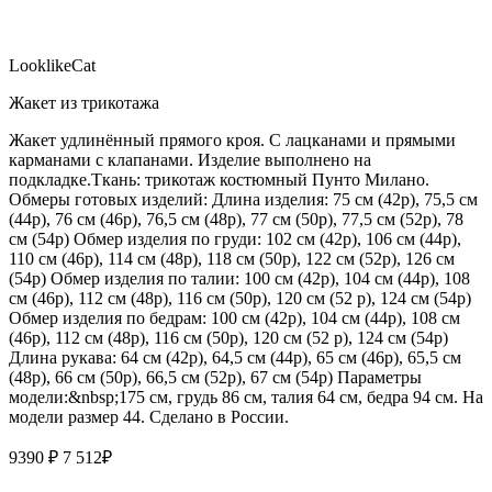
LooklikeCat
Жакет из трикотажа
Жакет удлинённый прямого кроя. С лацканами и прямыми
карманами с клапанами. Изделие выполнено на
подкладке.Ткань: трикотаж костюмный Пунто Милано.
Обмеры готовых изделий: Длина изделия: 75 см (42р), 75,5 см
(44р), 76 см (46р), 76,5 см (48р), 77 см (50р), 77,5 см (52р), 78
см (54р) Обмер изделия по груди: 102 см (42р), 106 см (44р),
110 см (46р), 114 см (48р), 118 см (50р), 122 см (52р), 126 см
(54р) Обмер изделия по талии: 100 см (42р), 104 см (44р), 108
см (46р), 112 см (48р), 116 см (50р), 120 см (52 р), 124 см (54р)
Обмер изделия по бедрам: 100 см (42р), 104 см (44р), 108 см
(46р), 112 см (48р), 116 см (50р), 120 см (52 р), 124 см (54р)
Длина рукава: 64 см (42р), 64,5 см (44р), 65 см (46р), 65,5 см
(48р), 66 см (50р), 66,5 см (52р), 67 см (54р) Параметры
модели:&nbsp;175 см, грудь 86 см, талия 64 см, бедра 94 см. На
модели размер 44. Сделано в России.
9390 ₽
7 512
₽