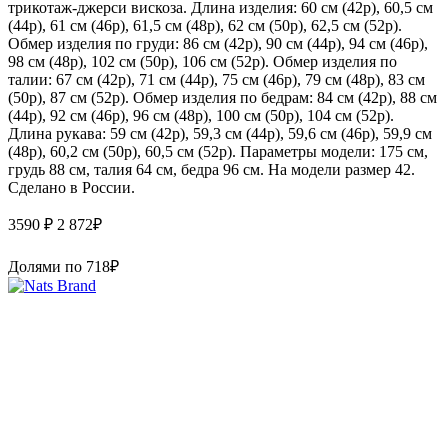
трикотаж-джерси вискоза. Длина изделия: 60 см (42р), 60,5 см
(44р), 61 см (46р), 61,5 см (48р), 62 см (50р), 62,5 см (52р).
Обмер изделия по груди: 86 см (42р), 90 см (44р), 94 см (46р),
98 см (48р), 102 см (50р), 106 см (52р). Обмер изделия по
талии: 67 см (42р), 71 см (44р), 75 см (46р), 79 см (48р), 83 см
(50р), 87 см (52р). Обмер изделия по бедрам: 84 см (42р), 88 см
(44р), 92 см (46р), 96 см (48р), 100 см (50р), 104 см (52р).
Длина рукава: 59 см (42р), 59,3 см (44р), 59,6 см (46р), 59,9 см
(48р), 60,2 см (50р), 60,5 см (52р). Параметры модели: 175 см,
грудь 88 см, талия 64 см, бедра 96 см. На модели размер 42.
Сделано в России.
3590 ₽
2 872
₽
Долями по
718
₽