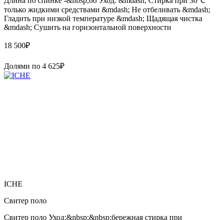
Длина по спинке -&nbsp;66 Уход: &mdash; Стирка при 30℃
только жидкими средствами &mdash; Не отбеливать &mdash;
Гладить при низкой температуре &mdash; Щадящая чистка
&mdash; Сушить на горизонтальной поверхности
18 500
₽
Долями по
4 625
₽
ICHE
Свитер поло
Свитер поло Уход:&nbsp;&nbsp;бережная стирка при