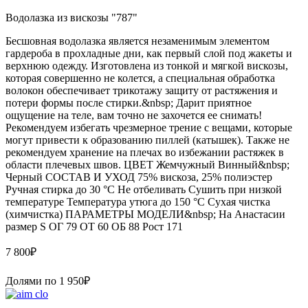
Водолазка из вискозы "787"
Бесшовная водолазка является незаменимым элементом
гардероба в прохладные дни, как первый слой под жакеты и
верхнюю одежду. Изготовлена из тонкой и мягкой вискозы,
которая совершенно не колется, а специальная обработка
волокон обеспечивает трикотажу защиту от растяжения и
потери формы после стирки.&nbsp; Дарит приятное
ощущение на теле, вам точно не захочется ее снимать!
Рекомендуем избегать чрезмерное трение с вещами, которые
могут привести к образованию пиллей (катышек). Также не
рекомендуем хранение на плечах во избежании растяжек в
области плечевых швов. ЦВЕТ Жемчужный Винный&nbsp;
Черный СОСТАВ И УХОД 75% вискоза, 25% полиэстер
Ручная стирка до 30 °C Не отбеливать Сушить при низкой
температуре Температура утюга до 150 °C Сухая чистка
(химчистка) ПАРАМЕТРЫ МОДЕЛИ&nbsp; На Анастасии
размер S ОГ 79 ОТ 60 ОБ 88 Рост 171
7 800
₽
Долями по
1 950
₽