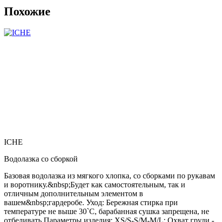
Похожие
ICHE
Водолазка со сборкой
Базовая водолазка из мягкого хлопка, со сборками по рукавам
и воротнику.&nbsp;Будет как самостоятельным, так и
отличным дополнительным элементом в
вашем&nbsp;гардеробе. Уход: Бережная стирка при
температуре не выше 30`C, барабанная сушка запрещена, не
отбеливать Параметры изделия: XS/S-S/M-M/L: Охват груди -