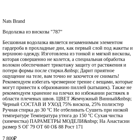
Nats Brand
Водолазка из вискозы "787"
Бесшовная водолазка является незаменимым элементом
гардероба в прохладные дни, как первый слой под жакеты и
верхнюю одежду. Изготовлена из тонкой и мягкой вискозы,
которая совершенно не колется, а специальная обработка
волокон обеспечивает трикотажу защиту от растяжения и
потери формы после стирки.&nbsp; Дарит приятное
ощущение на теле, вам точно не захочется ее снимать!
Рекомендуем избегать чрезмерное трение с вещами, которые
могут привести к образованию пиллей (катышек). Также не
рекомендуем хранение на плечах во избежании растяжек в
области плечевых швов. ЦВЕТ Жемчужный Винный&nbsp;
Черный СОСТАВ И УХОД 75% вискоза, 25% полиэстер
Ручная стирка до 30 °C Не отбеливать Сушить при низкой
температуре Температура утюга до 150 °C Сухая чистка
(химчистка) ПАРАМЕТРЫ МОДЕЛИ&nbsp; На Анастасии
размер S ОГ 79 ОТ 60 ОБ 88 Рост 171
7 800
₽