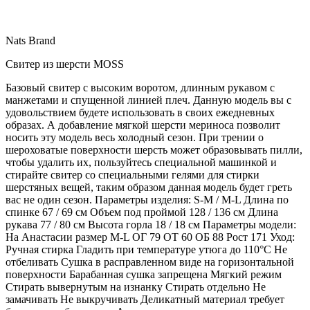
Nats Brand
Свитер из шерсти MOSS
Базовый свитер с высоким воротом, длинным рукавом с
манжетами и спущенной линией плеч. Данную модель вы с
удовольствием будете использовать в своих ежедневных
образах. А добавление мягкой шерсти мериноса позволит
носить эту модель весь холодный сезон. При трении о
шероховатые поверхности шерсть может образовывать пилли,
чтобы удалить их, пользуйтесь специальной машинкой и
стирайте свитер со специальными гелями для стирки
шерстяных вещей, таким образом данная модель будет греть
вас не один сезон. Параметры изделия: S-M / M-L Длина по
спинке 67 / 69 см Объем под проймой 128 / 136 см Длина
рукава 77 / 80 см Высота горла 18 / 18 см Параметры модели:
На Анастасии размер M-L ОГ 79 ОТ 60 ОБ 88 Рост 171 Уход:
Ручная стирка Гладить при температуре утюга до 110°C Не
отбеливать Сушка в расправленном виде на горизонтальной
поверхности Барабанная сушка запрещена Мягкий режим
Стирать вывернутым на изнанку Стирать отдельно Не
замачивать Не выкручивать Деликатный материал требует