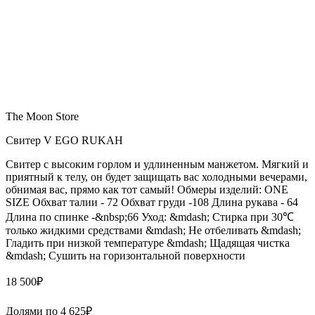
The Moon Store
Свитер V EGO RUKAH
Свитер с высоким горлом и удлиненным манжетом. Мягкий и
приятный к телу, он будет защищать вас холодными вечерами,
обнимая вас, прямо как тот самый! Обмеры изделий: ONE
SIZE Обхват талии - 72 Обхват груди -108 Длина рукава - 64
Длина по спинке -&nbsp;66 Уход: &mdash; Стирка при 30℃
только жидкими средствами &mdash; Не отбеливать &mdash;
Гладить при низкой температуре &mdash; Щадящая чистка
&mdash; Сушить на горизонтальной поверхности
18 500
₽
Долями по
4 625
₽