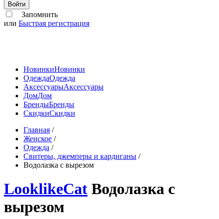
Войти
Запомнить
или
Быстрая регистрация
Новинки
Новинки
Одежда
Одежда
Аксессуары
Аксессуары
Дом
Дом
Бренды
Бренды
Скидки
Скидки
Главная
/
Женское
/
Одежда
/
Свитеры, джемперы и кардиганы
/
Водолазка с вырезом
LooklikeCat
Водолазка с
вырезом