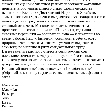
сюжетных сценок с участием разных персонажей —главные
приметы этого удивительного стиля. Среди множества
павильонов Выставки Достижений Народного Хозяйства,
знаменитой ВДНХ, особенно выделяется «Азербайджан» с его
виноградными гроздьями и пиками, организованными в
сложный орнамент. Мы вдохновлялись именно этим
проектом при создании принта «Павильон», где наши
сквозные персонажи — собиратели льна — запечатлены во
время работы. Наш «Павильон» соединяет в себе красоту
природы с человеческим гением, сумевшим выразить в
архитектуре энергию и ритм созидательного труда.
Вы не заметите как погрузитесь в безмятежный сон -
идеальное сочетание комфорта и визуальной эстетики.
Наволочку можно использовать как самостоятельный элемент
декора, так и в дополнение к комплектам постельного белья.
На данный принт действует предзаказ 10 рабочих дней.
(Обращайтесь в нашу поддержку, мы поможем вам оформить
заказ)
Материал:
Мако Сатин
Размер:
50x70
Цвет:
Бежевый