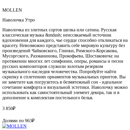
MOLLEN
Наволочка Утро
Наволочка из элитных сортов шелка или сатина. Русская
классическая музыка &mdash; неиссякаемый источник
вдохновения для каждого, чье сердце способно откликаться на
красоту. Невозможно представить себе мировую культуру без
произведений Чайковского, Глинки, Римского-Корсакова,
Мусоргского, Рахманинова, Прокофьева, Шостаковича: на
протяжении многих лет симфонии, оперы, романсы и песни
русских композиторов служили золотым резервом
музыкального наследия человечества. Попробуйте найти
скрипку в сплетениях орнаментов музыкальных принтов. Вы
не заметите как погрузитесь в безмятежный сон - идеальное
сочетание комфорта и визуальной эстетики. Наволочку можно
использовать как самостоятельный элемент декора, так и в
дополнение к комплектам постельного белья.
3 850
₽
Долями по
963
₽