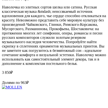
Наволочка из элитных сортов шелка или сатина. Русская
классическая музыка &mdash; неиссякаемый источник
вдохновения для каждого, чье сердце способно откликаться на
красоту. Невозможно представить себе мировую культуру без
произведений Чайковского, Глинки, Римского-Корсакова,
Мусоргского, Рахманинова, Прокофьева, Шостаковича: на
протяжении многих лет симфонии, оперы, романсы и песни
русских композиторов служили золотым резервом
музыкального наследия человечества. Попробуйте найти
скрипку в сплетениях орнаментов музыкальных принтов. Вы
не заметите как погрузитесь в безмятежный сон - идеальное
сочетание комфорта и визуальной эстетики. Наволочку можно
использовать как самостоятельный элемент декора, так и в
дополнение к комплектам постельного белья.
3 850
₽
Долями по
963
₽