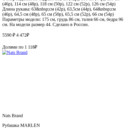
(46р), 114 см (48р), 118 см (50р), 122 см (52р), 126 см (54р)
Длина рукава: 63&nbsp;см (42р), 63,5см (44р), 64&nbsp;см
(46р), 64,5 см (48р), 65 см (50р), 65,5 см (52р), 66 см (54р)
Параметры модели: 175 см, грудь 86 см, талия 66 см, бедра 96
см. На модели размер 44. Сделано в России.
5590 ₽
4 472
₽
Долями по
1 118
₽
Nats Brand
Рубашка MARLEN