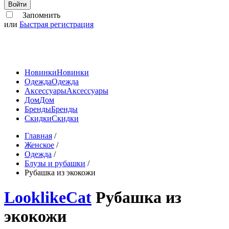
Войти
Запомнить
или
Быстрая регистрация
Новинки
Новинки
Одежда
Одежда
Аксессуары
Аксессуары
Дом
Дом
Бренды
Бренды
Скидки
Скидки
Главная
/
Женское
/
Одежда
/
Блузы и рубашки
/
Рубашка из экокожи
LooklikeCat
Рубашка из
экокожи