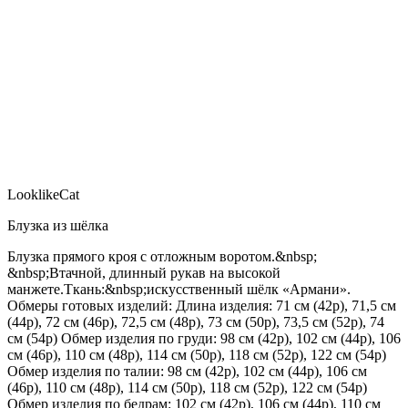
LooklikeCat
Блузка из шёлка
Блузка прямого кроя с отложным воротом.&nbsp;
&nbsp;Втачной, длинный рукав на высокой
манжете.Ткань:&nbsp;искусственный шёлк «Армани».
Обмеры готовых изделий: Длина изделия: 71 см (42р), 71,5 см
(44р), 72 см (46р), 72,5 см (48р), 73 см (50р), 73,5 см (52р), 74
см (54р) Обмер изделия по груди: 98 см (42р), 102 см (44р), 106
см (46р), 110 см (48р), 114 см (50р), 118 см (52р), 122 см (54р)
Обмер изделия по талии: 98 см (42р), 102 см (44р), 106 см
(46р), 110 см (48р), 114 см (50р), 118 см (52р), 122 см (54р)
Обмер изделия по бедрам: 102 см (42р), 106 см (44р), 110 см