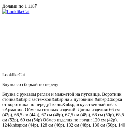
Долями по
1 118
₽
LooklikeCat
Блузка со сборкой по переду
Блузка с рукавом реглан и манжетой на пуговице. Воротник
стойка&nbsp;с застежкой&nbsp;на 2 пуговицы.&nbsp;Сборка
от воротника по переду.Ткань:&nbsp;искусственный шёлк
«Армани». Обмеры готовых изделий: Длина изделия: 66 см
(42р), 66,5 см (44р), 67 см (46р), 67,5 см (48р), 68 см (50р), 68,5
см (52р), 69 см (54р) Обмер изделия по груди: 120 см (42р),
124&nbsp;см (44р), 128 см (46р), 132 см (48р), 136 см (50р), 140