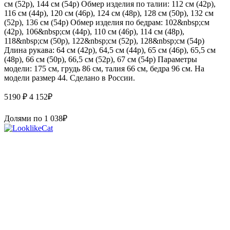
см (52р), 144 см (54р) Обмер изделия по талии: 112 см (42р),
116 см (44р), 120 см (46р), 124 см (48р), 128 см (50р), 132 см
(52р), 136 см (54р) Обмер изделия по бедрам: 102&nbsp;см
(42р), 106&nbsp;см (44р), 110 см (46р), 114 см (48р),
118&nbsp;см (50р), 122&nbsp;см (52р), 128&nbsp;см (54р)
Длина рукава: 64 см (42р), 64,5 см (44р), 65 см (46р), 65,5 см
(48р), 66 см (50р), 66,5 см (52р), 67 см (54р) Параметры
модели: 175 см, грудь 86 см, талия 66 см, бедра 96 см. На
модели размер 44. Сделано в России.
5190 ₽
4 152
₽
Долями по
1 038
₽