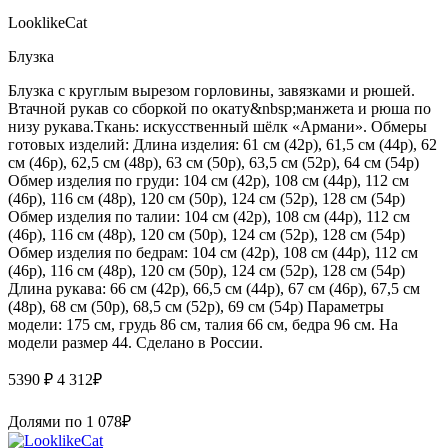
LooklikeCat
Блузка
Блузка с круглым вырезом горловины, завязками и рюшей.
Втачной рукав со сборкой по окату&nbsp;манжета и рюша по
низу рукава.Ткань: искусственный шёлк «Армани». Обмеры
готовых изделий: Длина изделия: 61 см (42р), 61,5 см (44р), 62
см (46р), 62,5 см (48р), 63 см (50р), 63,5 см (52р), 64 см (54р)
Обмер изделия по груди: 104 см (42р), 108 см (44р), 112 см
(46р), 116 см (48р), 120 см (50р), 124 см (52р), 128 см (54р)
Обмер изделия по талии: 104 см (42р), 108 см (44р), 112 см
(46р), 116 см (48р), 120 см (50р), 124 см (52р), 128 см (54р)
Обмер изделия по бедрам: 104 см (42р), 108 см (44р), 112 см
(46р), 116 см (48р), 120 см (50р), 124 см (52р), 128 см (54р)
Длина рукава: 66 см (42р), 66,5 см (44р), 67 см (46р), 67,5 см
(48р), 68 см (50р), 68,5 см (52р), 69 см (54р) Параметры
модели: 175 см, грудь 86 см, талия 66 см, бедра 96 см. На
модели размер 44. Сделано в России.
5390 ₽
4 312
₽
Долями по
1 078
₽