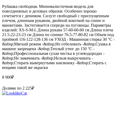
Рубашка свободная. Минималистичная модель для
повседневных и деловых образов. Особенно хорошо
сочетается с денимом. Силуэт свободный с приспущенным
плечом, длинным рукавом, двойной кокеткой на спине и
манжетами. Застегивается спереди на пуговицы. Параметры
изделий: XS-S-M-L Длина рукава 57-60-60-60 см Длина плеча
21.5-22-23-23 см Длина по спинке 76.5-77-80-82 см Объем под
проймой 116-122-128-136 см УХОД - Машинная стирка 30 °С -
&nbsp;Мягкий режим -&nbsp;Не отбеливать -&nbsp;Сушка в
машине запрещена -&nbsp;Теплый утюг до 150 °С -
&nbsp;Профессиональная сухая чистка в углеводородах -
&nbsp;Не замачивать -&nbsp;Нельзя выкручивать -
&nbsp;Стирать вывернутыми наизнанку -&nbsp;Стирать с
вещами такой же окраски
8 900
₽
Долями по
2 225
₽