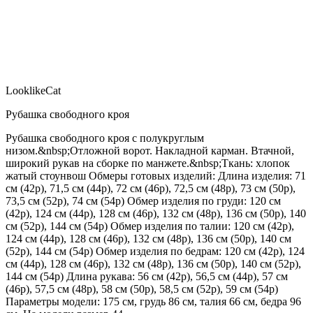
LooklikeCat
Рубашка свободного кроя
Рубашка свободного кроя с полукруглым
низом.&nbsp;Отложной ворот. Накладной карман. Втачной,
широкий рукав на сборке по манжете.&nbsp;Ткань: хлопок
жатый стоунвош Обмеры готовых изделий: Длина изделия: 71
см (42р), 71,5 см (44р), 72 см (46р), 72,5 см (48р), 73 см (50р),
73,5 см (52р), 74 см (54р) Обмер изделия по груди: 120 см
(42р), 124 см (44р), 128 см (46р), 132 см (48р), 136 см (50р), 140
см (52р), 144 см (54р) Обмер изделия по талии: 120 см (42р),
124 см (44р), 128 см (46р), 132 см (48р), 136 см (50р), 140 см
(52р), 144 см (54р) Обмер изделия по бедрам: 120 см (42р), 124
см (44р), 128 см (46р), 132 см (48р), 136 см (50р), 140 см (52р),
144 см (54р) Длина рукава: 56 см (42р), 56,5 см (44р), 57 см
(46р), 57,5 см (48р), 58 см (50р), 58,5 см (52р), 59 см (54р)
Параметры модели: 175 см, грудь 86 см, талия 66 см, бедра 96