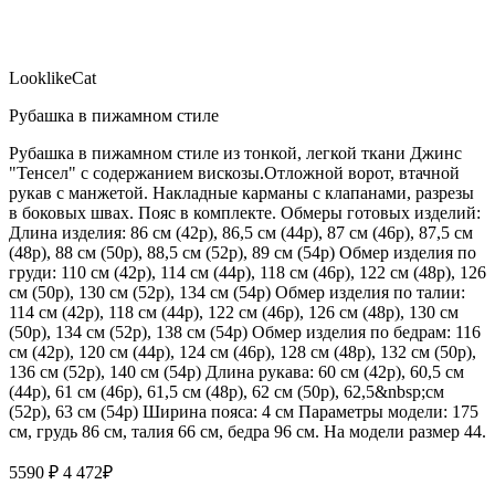
LooklikeCat
Рубашка в пижамном стиле
Рубашка в пижамном стиле из тонкой, легкой ткани Джинс
"Тенсел" с содержанием вискозы.Отложной ворот, втачной
рукав с манжетой. Накладные карманы с клапанами, разрезы
в боковых швах. Пояс в комплекте. Обмеры готовых изделий:
Длина изделия: 86 см (42р), 86,5 см (44р), 87 см (46р), 87,5 см
(48р), 88 см (50р), 88,5 см (52р), 89 см (54р) Обмер изделия по
груди: 110 см (42р), 114 см (44р), 118 см (46р), 122 см (48р), 126
см (50р), 130 см (52р), 134 см (54р) Обмер изделия по талии:
114 см (42р), 118 см (44р), 122 см (46р), 126 см (48р), 130 см
(50р), 134 см (52р), 138 см (54р) Обмер изделия по бедрам: 116
см (42р), 120 см (44р), 124 см (46р), 128 см (48р), 132 см (50р),
136 см (52р), 140 см (54р) Длина рукава: 60 см (42р), 60,5 см
(44р), 61 см (46р), 61,5 см (48р), 62 см (50р), 62,5&nbsp;см
(52р), 63 см (54р) Ширина пояса: 4 см Параметры модели: 175
см, грудь 86 см, талия 66 см, бедра 96 см. На модели размер 44.
5590 ₽
4 472
₽