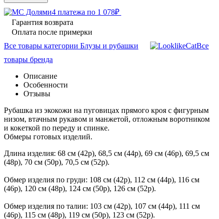
4 платежа по
1 078
₽
Гарантия возврата
Оплата после примерки
Все товары категории Блузы и рубашки
Все
товары бренда
Описание
Особенности
Отзывы
Рубашка из экокожи на пуговицах прямого кроя с фигурным
низом, втачным рукавом и манжетой, отложным воротником
и кокеткой по переду и спинке.
Обмеры готовых изделий.
Длина изделия: 68 см (42р), 68,5 см (44р), 69 см (46р), 69,5 см
(48р), 70 см (50р), 70,5 см (52р).
Обмер изделия по груди: 108 см (42р), 112 см (44р), 116 см
(46р), 120 см (48р), 124 см (50р), 126 см (52р).
Обмер изделия по талии: 103 см (42р), 107 см (44р), 111 см
(46р), 115 см (48р), 119 см (50р), 123 см (52р).