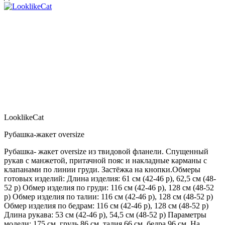
LooklikeCat
Рубашка-жакет oversize
Рубашка- жакет oversize из твидовой фланели. Спущенный
рукав с манжетой, притачной пояс и накладные карманы с
клапанами по линии груди. Застёжка на кнопки.Обмеры
готовых изделий: Длина изделия: 61 см (42-46 р), 62,5 см (48-
52 р) Обмер изделия по груди: 116 см (42-46 р), 128 см (48-52
р) Обмер изделия по талии: 116 см (42-46 р), 128 см (48-52 р)
Обмер изделия по бедрам: 116 см (42-46 р), 128 см (48-52 р)
Длина рукава: 53 см (42-46 р), 54,5 см (48-52 р) Параметры
модели: 175 см, грудь 86 см, талия 66 см, бедра 96 см. На