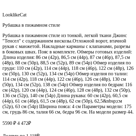
LooklikeCat
Рубашка в пижамном стиле
Рубашка в пижамном стиле из тонкой, легкой ткани Джинс
"Тенсел" с содержанием вискозы.Отложной ворот, втачной
рукав с манжетой. Накладные карманы с клапанами, разрезы
в боковых швах. Пояс в комплекте. Обмеры готовых изделий:
Длина изделия: 86 см (42р), 86,5 см (44р), 87 см (46р), 87,5 см
(48р), 88 см (50р), 88,5 см (52р), 89 см (54р) Обмер изделия по
груди: 110 см (42р), 114 см (44р), 118 см (46р), 122 см (48р), 126
см (50р), 130 см (52р), 134 см (54р) Обмер изделия по талии:
114 см (42р), 118 см (44р), 122 см (46р), 126 см (48р), 130 см
(50р), 134 см (52р), 138 см (54р) Обмер изделия по бедрам: 116
см (42р), 120 см (44р), 124 см (46р), 128 см (48р), 132 см (50р),
136 см (52р), 140 см (54р) Длина рукава: 60 см (42р), 60,5 см
(44р), 61 см (46р), 61,5 см (48р), 62 см (50р), 62,5&nbsp;см
(52р), 63 см (54р) Ширина пояса: 4 см Параметры модели: 175
см, грудь 86 см, талия 66 см, бедра 96 см. На модели размер 44.
5590 ₽
4 472
₽
Долями по
1 118
₽