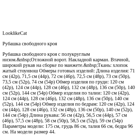
LooklikeCat
Рубашка свободного кроя
Рубашка свободного кроя с полукруглым
низом.&nbsp;Отложной ворот. Накладной карман. Втачной,
широкий рукав на сборке по манжете.&nbsp;Ткань: хлопок
жатый стоунвош Обмеры готовых изделий: Длина изделия: 71
см (42р), 71,5 см (44р), 72 см (46р), 72,5 см (48р), 73 см (50р),
73,5 см (52р), 74 см (54р) Обмер изделия по груди: 120 см
(42р), 124 см (44р), 128 см (46р), 132 см (48р), 136 см (50р), 140
см (52р), 144 см (54р) Обмер изделия по талии: 120 см (42р),
124 см (44р), 128 см (46р), 132 см (48р), 136 см (50р), 140 см
(52р), 144 см (54р) Обмер изделия по бедрам: 120 см (42р), 124
см (44р), 128 см (46р), 132 см (48р), 136 см (50р), 140 см (52р),
144 см (54р) Длина рукава: 56 см (42р), 56,5 см (44р), 57 см
(46р), 57,5 см (48р), 58 см (50р), 58,5 см (52р), 59 см (54р)
Параметры модели: 175 см, грудь 86 см, талия 66 см, бедра 96
см. На модели размер 44.