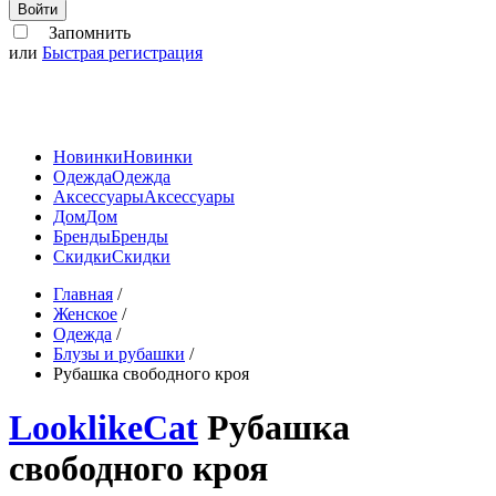
Войти
Запомнить
или
Быстрая регистрация
Новинки
Новинки
Одежда
Одежда
Аксессуары
Аксессуары
Дом
Дом
Бренды
Бренды
Скидки
Скидки
Главная
/
Женское
/
Одежда
/
Блузы и рубашки
/
Рубашка свободного кроя
LooklikeCat
Рубашка
свободного кроя