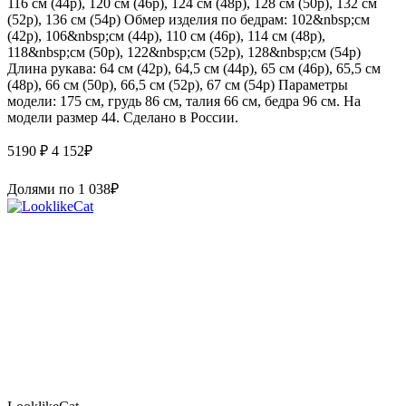
116 см (44р), 120 см (46р), 124 см (48р), 128 см (50р), 132 см
(52р), 136 см (54р) Обмер изделия по бедрам: 102&nbsp;см
(42р), 106&nbsp;см (44р), 110 см (46р), 114 см (48р),
118&nbsp;см (50р), 122&nbsp;см (52р), 128&nbsp;см (54р)
Длина рукава: 64 см (42р), 64,5 см (44р), 65 см (46р), 65,5 см
(48р), 66 см (50р), 66,5 см (52р), 67 см (54р) Параметры
модели: 175 см, грудь 86 см, талия 66 см, бедра 96 см. На
модели размер 44. Сделано в России.
5190 ₽
4 152
₽
Долями по
1 038
₽