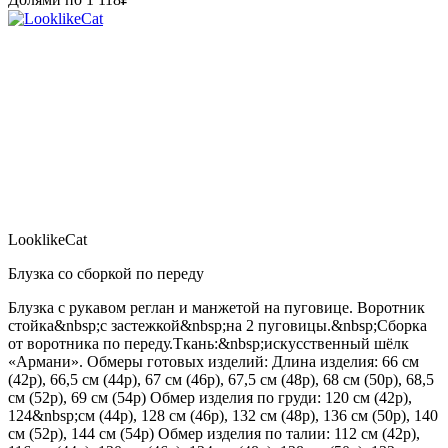
LooklikeCat
Блузка со сборкой по переду
Блузка с рукавом реглан и манжетой на пуговице. Воротник
стойка&nbsp;с застежкой&nbsp;на 2 пуговицы.&nbsp;Сборка
от воротника по переду.Ткань:&nbsp;искусственный шёлк
«Армани». Обмеры готовых изделий: Длина изделия: 66 см
(42р), 66,5 см (44р), 67 см (46р), 67,5 см (48р), 68 см (50р), 68,5
см (52р), 69 см (54р) Обмер изделия по груди: 120 см (42р),
124&nbsp;см (44р), 128 см (46р), 132 см (48р), 136 см (50р), 140
см (52р), 144 см (54р) Обмер изделия по талии: 112 см (42р),