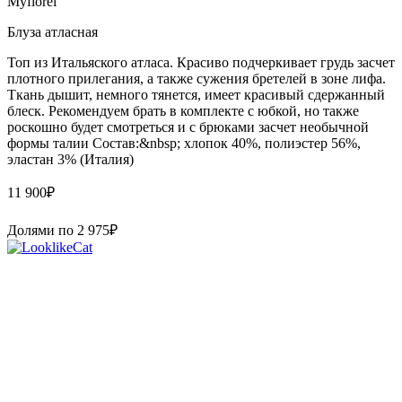
Myflorel
Блуза атласная
Топ из Итальяского атласа. Красиво подчеркивает грудь засчет
плотного прилегания, а также сужения бретелей в зоне лифа.
Ткань дышит, немного тянется, имеет красивый сдержанный
блеск. Рекомендуем брать в комплекте с юбкой, но также
роскошно будет смотреться и с брюками засчет необычной
формы талии Состав:&nbsp; хлопок 40%, полиэстер 56%,
эластан 3% (Италия)
11 900
₽
Долями по
2 975
₽