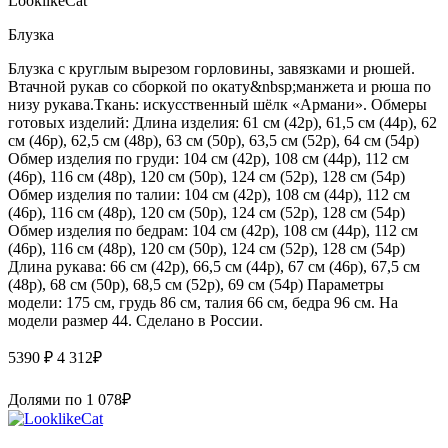
LooklikeCat
Блузка
Блузка с круглым вырезом горловины, завязками и рюшей.
Втачной рукав со сборкой по окату&nbsp;манжета и рюша по
низу рукава.Ткань: искусственный шёлк «Армани». Обмеры
готовых изделий: Длина изделия: 61 см (42р), 61,5 см (44р), 62
см (46р), 62,5 см (48р), 63 см (50р), 63,5 см (52р), 64 см (54р)
Обмер изделия по груди: 104 см (42р), 108 см (44р), 112 см
(46р), 116 см (48р), 120 см (50р), 124 см (52р), 128 см (54р)
Обмер изделия по талии: 104 см (42р), 108 см (44р), 112 см
(46р), 116 см (48р), 120 см (50р), 124 см (52р), 128 см (54р)
Обмер изделия по бедрам: 104 см (42р), 108 см (44р), 112 см
(46р), 116 см (48р), 120 см (50р), 124 см (52р), 128 см (54р)
Длина рукава: 66 см (42р), 66,5 см (44р), 67 см (46р), 67,5 см
(48р), 68 см (50р), 68,5 см (52р), 69 см (54р) Параметры
модели: 175 см, грудь 86 см, талия 66 см, бедра 96 см. На
модели размер 44. Сделано в России.
5390 ₽
4 312
₽
Долями по
1 078
₽