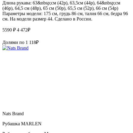
Длина рукава: 63&nbsp;см (42р), 63,5см (44р), 64&nbsp;см
(46р), 64,5 см (48р), 65 см (50р), 65,5 см (52р), 66 см (54р)
Параметры модели: 175 см, грудь 86 см, талия 66 см, бедра 96
см. На модели размер 44. Сделано в России.
5590 ₽
4 472
₽
Долями по
1 118
₽
Nats Brand
Рубашка MARLEN