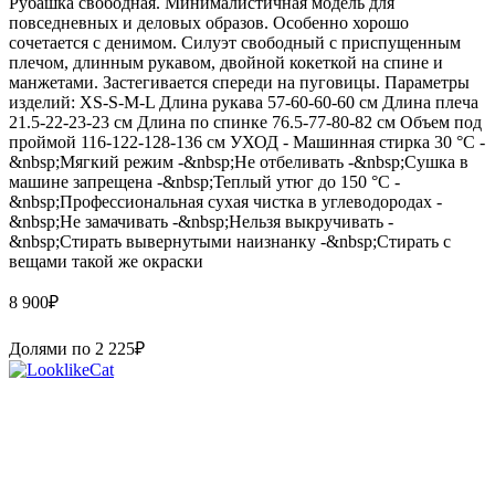
Рубашка свободная. Минималистичная модель для
повседневных и деловых образов. Особенно хорошо
сочетается с денимом. Силуэт свободный с приспущенным
плечом, длинным рукавом, двойной кокеткой на спине и
манжетами. Застегивается спереди на пуговицы. Параметры
изделий: XS-S-M-L Длина рукава 57-60-60-60 см Длина плеча
21.5-22-23-23 см Длина по спинке 76.5-77-80-82 см Объем под
проймой 116-122-128-136 см УХОД - Машинная стирка 30 °С -
&nbsp;Мягкий режим -&nbsp;Не отбеливать -&nbsp;Сушка в
машине запрещена -&nbsp;Теплый утюг до 150 °С -
&nbsp;Профессиональная сухая чистка в углеводородах -
&nbsp;Не замачивать -&nbsp;Нельзя выкручивать -
&nbsp;Стирать вывернутыми наизнанку -&nbsp;Стирать с
вещами такой же окраски
8 900
₽
Долями по
2 225
₽