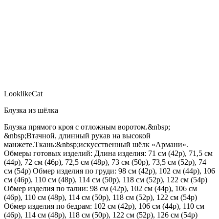
LooklikeCat
Блузка из шёлка
Блузка прямого кроя с отложным воротом.&nbsp;
&nbsp;Втачной, длинный рукав на высокой
манжете.Ткань:&nbsp;искусственный шёлк «Армани».
Обмеры готовых изделий: Длина изделия: 71 см (42р), 71,5 см
(44р), 72 см (46р), 72,5 см (48р), 73 см (50р), 73,5 см (52р), 74
см (54р) Обмер изделия по груди: 98 см (42р), 102 см (44р), 106
см (46р), 110 см (48р), 114 см (50р), 118 см (52р), 122 см (54р)
Обмер изделия по талии: 98 см (42р), 102 см (44р), 106 см
(46р), 110 см (48р), 114 см (50р), 118 см (52р), 122 см (54р)
Обмер изделия по бедрам: 102 см (42р), 106 см (44р), 110 см
(46р), 114 см (48р), 118 см (50р), 122 см (52р), 126 см (54р)