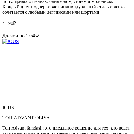
популярных оттенках: оливковом, синем и молочном..
Каждый цвет подчеркивает индивидуальный стиль и легко
сочетается с любыми леггинсами или шортами.
4 190
₽
Долями по
1 048
₽
JOUS
ТОП ADVANT OLIVA
Топ Advant &mdash; это идеальное решение для тех, кто ведет
активный образ жизни и стремится к максимальной свободе