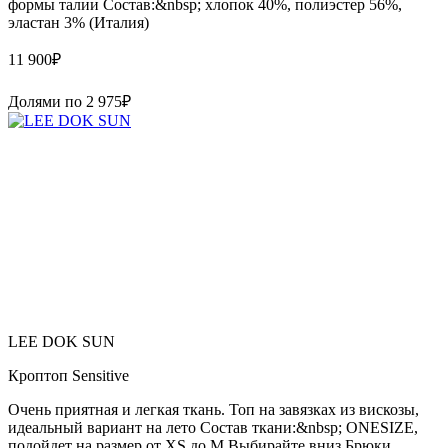
формы талии Состав:&nbsp; хлопок 40%, полиэстер 56%,
эластан 3% (Италия)
11 900
₽
Долями по
2 975
₽
LEE DOK SUN
Кроптоп Sensitive
Очень приятная и легкая ткань. Топ на завязках из вискозы,
идеальный вариант на лето Состав ткани:&nbsp; ONESIZE,
подойдет на размер от XS до M Выбирайте вниз Брюки