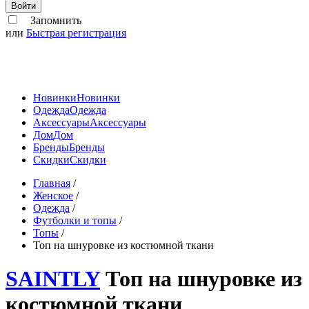
Войти
Запомнить
или
Быстрая регистрация
Новинки
Новинки
Одежда
Одежда
Аксессуары
Аксессуары
Дом
Дом
Бренды
Бренды
Скидки
Скидки
Главная
/
Женское
/
Одежда
/
Футболки и топы
/
Топы
/
Топ на шнуровке из костюмной ткани
SAINTLY
Топ на шнуровке из
костюмной ткани