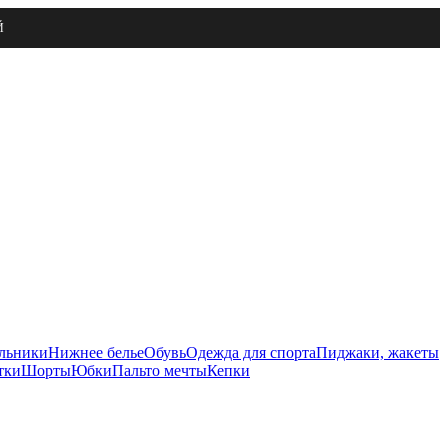
Й
льники
Нижнее белье
Обувь
Одежда для спорта
Пиджаки, жакеты
тки
Шорты
Юбки
Пальто мечты
Кепки