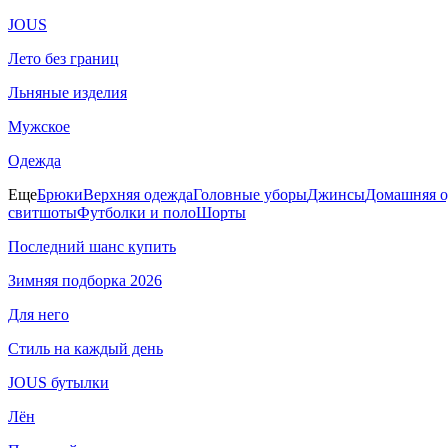
JOUS
Лето без границ
Льняные изделия
Мужское
Одежда
Еще
Брюки
Верхняя одежда
Головные уборы
Джинсы
Домашняя о
свитшоты
Футболки и поло
Шорты
Последний шанс купить
Зимняя подборка 2026
Для него
Стиль на каждый день
JOUS бутылки
Лён