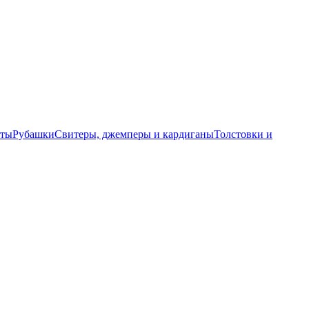
еты
Рубашки
Свитеры, джемперы и кардиганы
Толстовки и