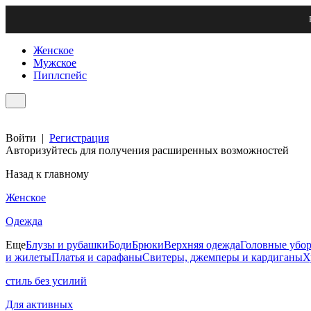
Женское
Мужское
Пиплспейс
Войти
|
Регистрация
Авторизуйтесь для получения расширенных возможностей
Назад к главному
Женское
Одежда
Еще
Блузы и рубашки
Боди
Брюки
Верхняя одежда
Головные убо
и жилеты
Платья и сарафаны
Свитеры, джемперы и кардиганы
Х
стиль без усилий
Для активных