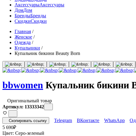
Аксессуары
Аксессуары
Дом
Дом
Бренды
Бренды
Скидки
Скидки
Главная
/
Женское
/
Одежда
/
Купальники
/
Купальник бикини Beauty Born
bbwomen
Купальник бикини B
Оригинальный товар
Артикул: 13333342
Telegram
ВКонтакте
WhatsApp
Од
Скопировать ссылку
5 690
₽
Цвет:
Серо-зеленый