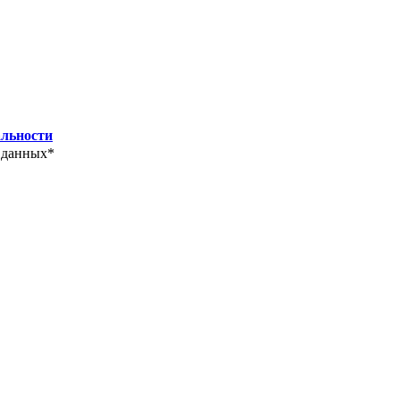
льности
 данных*