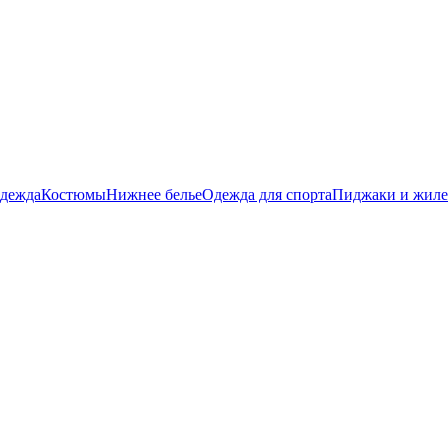
дежда
Костюмы
Нижнее белье
Одежда для спорта
Пиджаки и жил