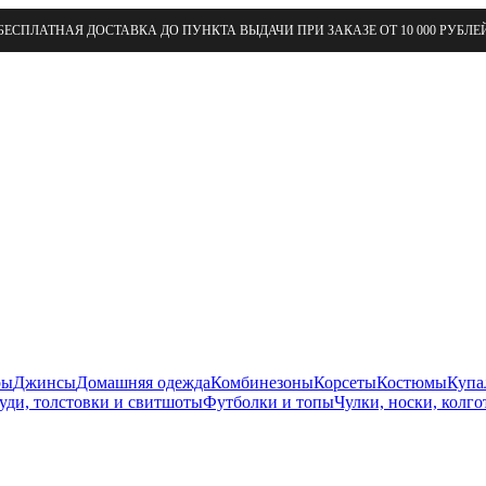
БЕСПЛАТНАЯ ДОСТАВКА ДО ПУНКТА ВЫДАЧИ ПРИ ЗАКАЗЕ ОТ 10 000 РУБЛЕ
ры
Джинсы
Домашняя одежда
Комбинезоны
Корсеты
Костюмы
Купа
уди, толстовки и свитшоты
Футболки и топы
Чулки, носки, колго