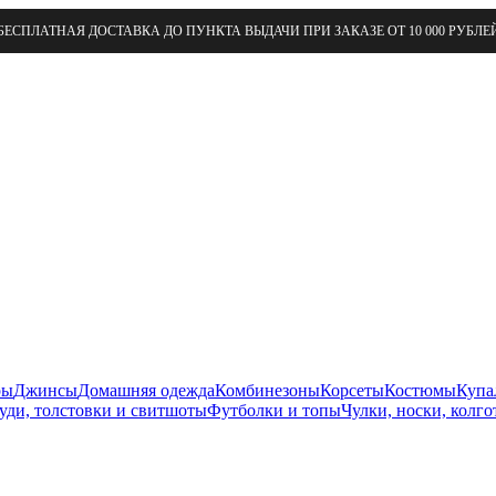
БЕСПЛАТНАЯ ДОСТАВКА ДО ПУНКТА ВЫДАЧИ ПРИ ЗАКАЗЕ ОТ 10 000 РУБЛЕ
ры
Джинсы
Домашняя одежда
Комбинезоны
Корсеты
Костюмы
Купа
уди, толстовки и свитшоты
Футболки и топы
Чулки, носки, колго