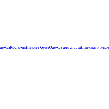
дежда
Костюмы
Нижнее белье
Одежда для спорта
Пиджаки и жил