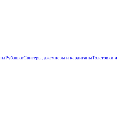
еты
Рубашки
Свитеры, джемперы и кардиганы
Толстовки и