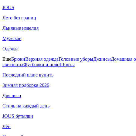
JOUS
Лето без границ
Льняные изделия
Мужское
Одежда
Еще
Брюки
Верхняя одежда
Головные уборы
Джинсы
Домашняя о
свитшоты
Футболки и поло
Шорты
Последний шанс купить
Зимняя подборка 2026
Для него
Стиль на каждый день
JOUS бутылки
Лён