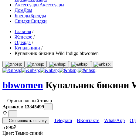
Аксессуары
Аксессуары
Дом
Дом
Бренды
Бренды
Скидки
Скидки
Главная
/
Женское
/
Одежда
/
Купальники
/
Купальник бикини Wild Indigo bbwomen
bbwomen
Купальник бикини W
Оригинальный товар
Артикул: 13345499
Telegram
ВКонтакте
WhatsApp
Од
Скопировать ссылку
5 890
₽
Цвет:
Темно-синий