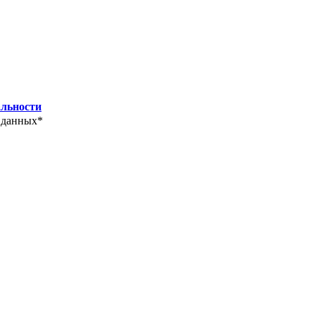
льности
 данных*