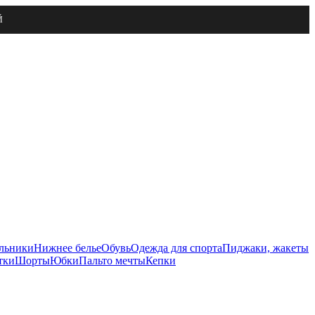
Й
льники
Нижнее белье
Обувь
Одежда для спорта
Пиджаки, жакеты
тки
Шорты
Юбки
Пальто мечты
Кепки