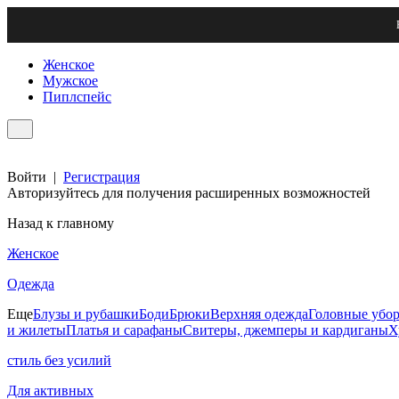
Женское
Мужское
Пиплспейс
Войти
|
Регистрация
Авторизуйтесь для получения расширенных возможностей
Назад к главному
Женское
Одежда
Еще
Блузы и рубашки
Боди
Брюки
Верхняя одежда
Головные убо
и жилеты
Платья и сарафаны
Свитеры, джемперы и кардиганы
Х
стиль без усилий
Для активных