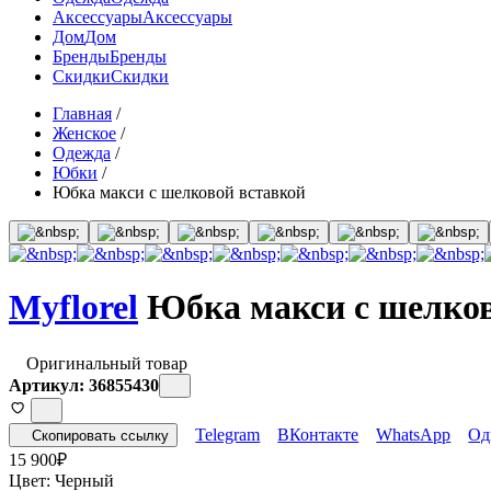
Аксессуары
Аксессуары
Дом
Дом
Бренды
Бренды
Скидки
Скидки
Главная
/
Женское
/
Одежда
/
Юбки
/
Юбка макси с шелковой вставкой
Myflorel
Юбка макси с шелков
Оригинальный товар
Артикул: 36855430
Telegram
ВКонтакте
WhatsApp
Од
Скопировать ссылку
15 900
₽
Цвет:
Черный