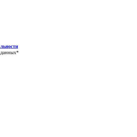
льности
 данных*