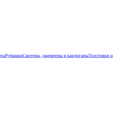
еты
Рубашки
Свитеры, джемперы и кардиганы
Толстовки и