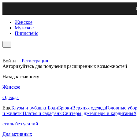
Женское
Мужское
Пиплспейс
Войти
|
Регистрация
Авторизуйтесь для получения расширенных возможностей
Назад к главному
Женское
Одежда
Еще
Блузы и рубашки
Боди
Брюки
Верхняя одежда
Головные убо
и жилеты
Платья и сарафаны
Свитеры, джемперы и кардиганы
Х
стиль без усилий
Для активных