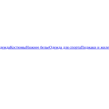
дежда
Костюмы
Нижнее белье
Одежда для спорта
Пиджаки и жил