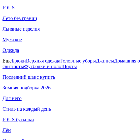
JOUS
Лето без границ
Льняные изделия
Мужское
Одежда
Еще
Брюки
Верхняя одежда
Головные уборы
Джинсы
Домашняя о
свитшоты
Футболки и поло
Шорты
Последний шанс купить
Зимняя подборка 2026
Для него
Стиль на каждый день
JOUS бутылки
Лён