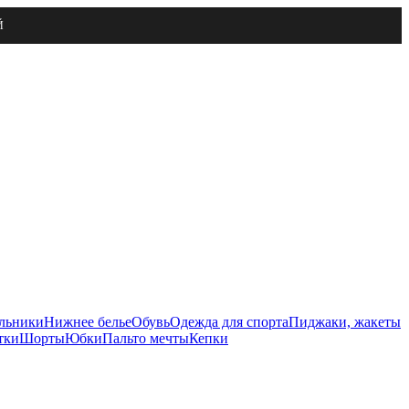
Й
льники
Нижнее белье
Обувь
Одежда для спорта
Пиджаки, жакеты
тки
Шорты
Юбки
Пальто мечты
Кепки