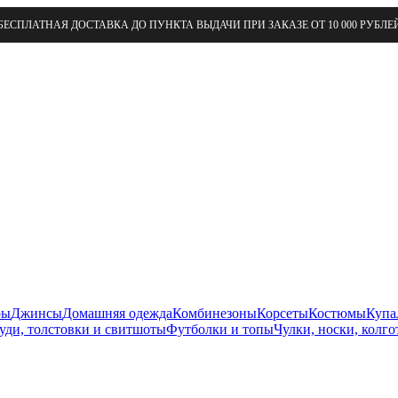
БЕСПЛАТНАЯ ДОСТАВКА ДО ПУНКТА ВЫДАЧИ ПРИ ЗАКАЗЕ ОТ 10 000 РУБЛЕ
ры
Джинсы
Домашняя одежда
Комбинезоны
Корсеты
Костюмы
Купа
уди, толстовки и свитшоты
Футболки и топы
Чулки, носки, колго