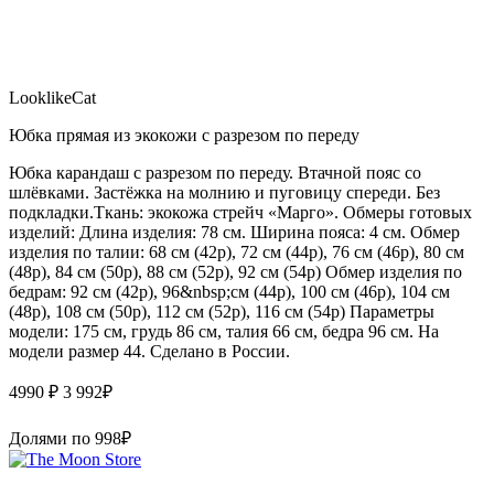
LooklikeCat
Юбка прямая из экокожи с разрезом по переду
Юбка карандаш с разрезом по переду. Втачной пояс со
шлёвками. Застёжка на молнию и пуговицу спереди. Без
подкладки.Ткань: экокожа стрейч «Марго». Обмеры готовых
изделий: Длина изделия: 78 см. Ширина пояса: 4 см. Обмер
изделия по талии: 68 см (42р), 72 см (44р), 76 см (46р), 80 см
(48р), 84 см (50р), 88 см (52р), 92 см (54р) Обмер изделия по
бедрам: 92 см (42р), 96&nbsp;см (44р), 100 см (46р), 104 см
(48р), 108 см (50р), 112 см (52р), 116 см (54р) Параметры
модели: 175 см, грудь 86 см, талия 66 см, бедра 96 см. На
модели размер 44. Сделано в России.
4990 ₽
3 992
₽
Долями по
998
₽