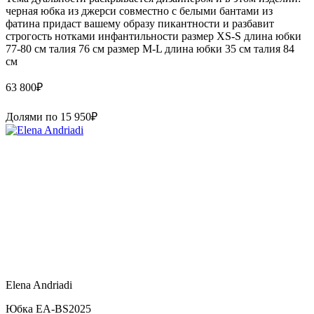
черная юбка из джерси совместно с белыми бантами из
фатина придаст вашему образу пикантности и разбавит
строгость нотками инфантильности размер XS-S длина юбки
77-80 см талия 76 см размер M-L длина юбки 35 см талия 84
см
63 800
₽
Долями по
15 950
₽
Elena Andriadi
Юбка EA-BS2025