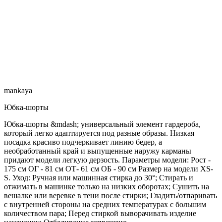
mankaya
Юбка-шорты
Юбка-шорты &mdash; универсальный элемент гардероба,
который легко адаптируется под разные образы. Низкая
посадка красиво подчеркивает линию бедер, а
необработанный край и выпущенные наружу карманы
придают модели легкую дерзость. Параметры модели: Рост -
175 см ОГ - 81 см ОТ- 61 см ОБ - 90 см Размер на модели XS-
S. Уход: Ручная или машинная стирка до 30°; Стирать и
отжимать в машинке только на низких оборотах; Сушить на
вешалке или веревке в тени после стирки; Гладить/отпаривать
с внутренней стороны на средних температурах с большим
количеством пара; Перед стиркой выворачивать изделие