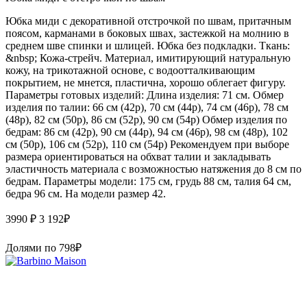
Юбка миди с декоративной отстрочкой по швам, притачным
поясом, карманами в боковых швах, застежкой на молнию в
среднем шве спинки и шлицей. Юбка без подкладки. Ткань:
&nbsp; Кожа-стрейч. Материал, имитирующий натуральную
кожу, на трикотажной основе, с водоотталкивающим
покрытием, не мнется, пластична, хорошо облегает фигуру.
Параметры готовых изделий: Длина изделия: 71 см. Обмер
изделия по талии: 66 см (42р), 70 см (44р), 74 см (46р), 78 см
(48р), 82 см (50р), 86 см (52р), 90 см (54р) Обмер изделия по
бедрам: 86 см (42р), 90 см (44р), 94 см (46р), 98 см (48р), 102
см (50р), 106 см (52р), 110 см (54р) Рекомендуем при выборе
размера ориентироваться на обхват талии и закладывать
эластичность материала с возможностью натяжения до 8 см по
бедрам. Параметры модели: 175 см, грудь 88 см, талия 64 см,
бедра 96 см. На модели размер 42.
3990 ₽
3 192
₽
Долями по
798
₽