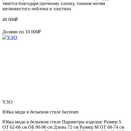
тянется благодаря прочному хлопку, тонким нитям
шелковистого нейлона и эластина
40 000
₽
Долями по
10 000
₽
Y.SO
Юбка миди в бельевом стиле Isecream
Юбка миди в бельевом стиле Параметры изделия: Размер S
ОТ 62-66 см ОБ 90-96 см Длина 72 см Размер М ОТ 68-74 см