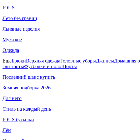
JOUS
Лето без границ
Льняные изделия
Мужское
Одежда
Еще
Брюки
Верхняя одежда
Головные уборы
Джинсы
Домашняя о
свитшоты
Футболки и поло
Шорты
Последний шанс купить
Зимняя подборка 2026
Для него
Стиль на каждый день
JOUS бутылки
Лён