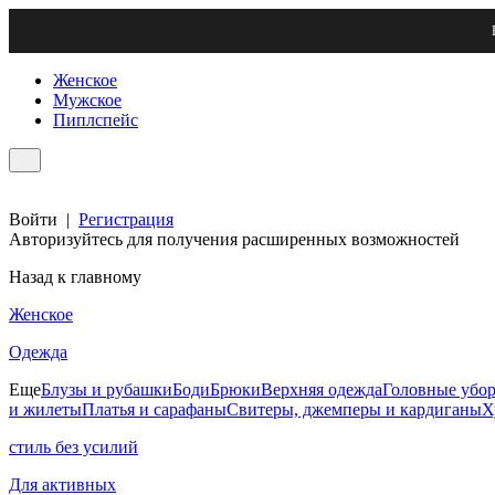
Женское
Мужское
Пиплспейс
Войти
|
Регистрация
Авторизуйтесь для получения расширенных возможностей
Назад к главному
Женское
Одежда
Еще
Блузы и рубашки
Боди
Брюки
Верхняя одежда
Головные убо
и жилеты
Платья и сарафаны
Свитеры, джемперы и кардиганы
Х
стиль без усилий
Для активных