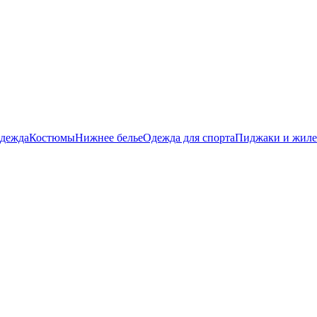
дежда
Костюмы
Нижнее белье
Одежда для спорта
Пиджаки и жил