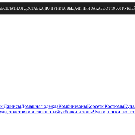
БЕСПЛАТНАЯ ДОСТАВКА ДО ПУНКТА ВЫДАЧИ ПРИ ЗАКАЗЕ ОТ 10 000 РУБЛЕ
ры
Джинсы
Домашняя одежда
Комбинезоны
Корсеты
Костюмы
Купа
уди, толстовки и свитшоты
Футболки и топы
Чулки, носки, колго