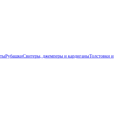
еты
Рубашки
Свитеры, джемперы и кардиганы
Толстовки и