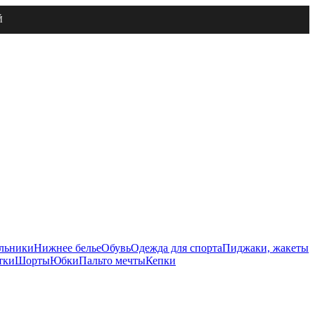
Й
льники
Нижнее белье
Обувь
Одежда для спорта
Пиджаки, жакеты
тки
Шорты
Юбки
Пальто мечты
Кепки