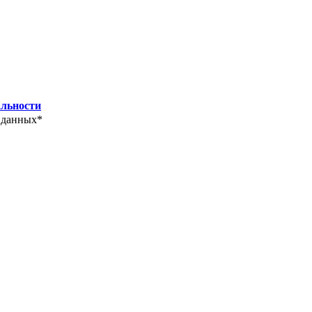
льности
 данных*