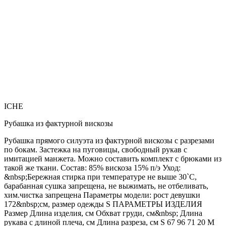
ICHE
Рубашка из фактурной вискозы
Рубашка прямого силуэта из фактурной вискозы с разрезами
по бокам. Застежка на пуговицы, свободный рукав с
имитацией манжета. Можно составить комплект с брюками из
такой же ткани. Состав: 85% вискоза 15% п/э Уход:
&nbsp;Бережная стирка при температуре не выше 30`C,
барабанная сушка запрещена, не выжимать, не отбеливать,
хим.чистка запрещена Параметры модели: рост девушки
172&nbsp;см, размер одежды S ПАРАМЕТРЫ ИЗДЕЛИЯ
Размер Длина изделия, см Обхват груди, см&nbsp; Длина
рукава с длиной плеча, см Длина разреза, см S 67 96 71 20 M