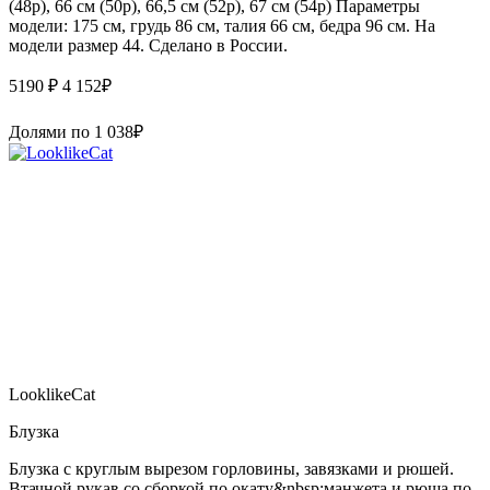
(48р), 66 см (50р), 66,5 см (52р), 67 см (54р) Параметры
модели: 175 см, грудь 86 см, талия 66 см, бедра 96 см. На
модели размер 44. Сделано в России.
5190 ₽
4 152
₽
Долями по
1 038
₽
LooklikeCat
Блузка
Блузка с круглым вырезом горловины, завязками и рюшей.
Втачной рукав со сборкой по окату&nbsp;манжета и рюша по