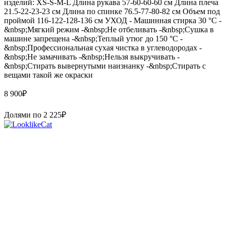
изделий: XS-S-M-L Длина рукава 57-60-60-60 см Длина плеча
21.5-22-23-23 см Длина по спинке 76.5-77-80-82 см Объем под
проймой 116-122-128-136 см УХОД - Машинная стирка 30 °С -
&nbsp;Мягкий режим -&nbsp;Не отбеливать -&nbsp;Сушка в
машине запрещена -&nbsp;Теплый утюг до 150 °С -
&nbsp;Профессиональная сухая чистка в углеводородах -
&nbsp;Не замачивать -&nbsp;Нельзя выкручивать -
&nbsp;Стирать вывернутыми наизнанку -&nbsp;Стирать с
вещами такой же окраски
8 900
₽
Долями по
2 225
₽