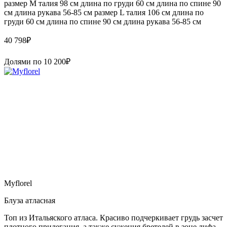
размер M талия 98 см длина по груди 60 см длина по спине 90
см длина рукава 56-85 см размер L талия 106 см длина по
груди 60 см длина по спине 90 см длина рукава 56-85 см
40 798
₽
Долями по
10 200
₽
Myflorel
Блуза атласная
Топ из Итальяского атласа. Красиво подчеркивает грудь засчет
плотного прилегания, а также сужения бретелей в зоне лифа.