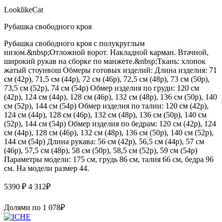
LooklikeCat
Рубашка свободного кроя
Рубашка свободного кроя с полукруглым
низом.&nbsp;Отложной ворот. Накладной карман. Втачной,
широкий рукав на сборке по манжете.&nbsp;Ткань: хлопок
жатый стоунвош Обмеры готовых изделий: Длина изделия: 71
см (42р), 71,5 см (44р), 72 см (46р), 72,5 см (48р), 73 см (50р),
73,5 см (52р), 74 см (54р) Обмер изделия по груди: 120 см
(42р), 124 см (44р), 128 см (46р), 132 см (48р), 136 см (50р), 140
см (52р), 144 см (54р) Обмер изделия по талии: 120 см (42р),
124 см (44р), 128 см (46р), 132 см (48р), 136 см (50р), 140 см
(52р), 144 см (54р) Обмер изделия по бедрам: 120 см (42р), 124
см (44р), 128 см (46р), 132 см (48р), 136 см (50р), 140 см (52р),
144 см (54р) Длина рукава: 56 см (42р), 56,5 см (44р), 57 см
(46р), 57,5 см (48р), 58 см (50р), 58,5 см (52р), 59 см (54р)
Параметры модели: 175 см, грудь 86 см, талия 66 см, бедра 96
см. На модели размер 44.
5390 ₽
4 312
₽
Долями по
1 078
₽