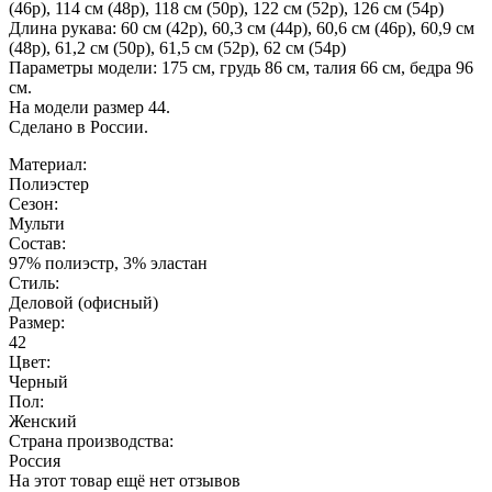
(46р), 114 см (48р), 118 см (50р), 122 см (52р), 126 см (54р)
Длина рукава: 60 см (42р), 60,3 см (44р), 60,6 см (46р), 60,9 см
(48р), 61,2 см (50р), 61,5 см (52р), 62 см (54р)
Параметры модели: 175 см, грудь 86 см, талия 66 см, бедра 96
см.
На модели размер 44.
Сделано в России.
Материал:
Полиэстер
Сезон:
Мульти
Состав:
97% полиэстр, 3% эластан
Стиль:
Деловой (офисный)
Размер:
42
Цвет:
Черный
Пол:
Женский
Страна производства:
Россия
На этот товар ещё нет отзывов