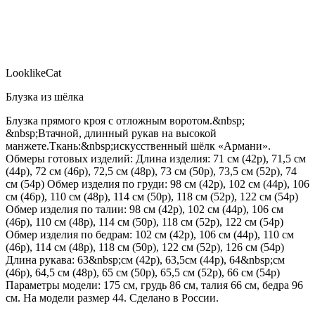
LooklikeCat
Блузка из шёлка
Блузка прямого кроя с отложным воротом.&nbsp;
&nbsp;Втачной, длинный рукав на высокой
манжете.Ткань:&nbsp;искусственный шёлк «Армани».
Обмеры готовых изделий: Длина изделия: 71 см (42р), 71,5 см
(44р), 72 см (46р), 72,5 см (48р), 73 см (50р), 73,5 см (52р), 74
см (54р) Обмер изделия по груди: 98 см (42р), 102 см (44р), 106
см (46р), 110 см (48р), 114 см (50р), 118 см (52р), 122 см (54р)
Обмер изделия по талии: 98 см (42р), 102 см (44р), 106 см
(46р), 110 см (48р), 114 см (50р), 118 см (52р), 122 см (54р)
Обмер изделия по бедрам: 102 см (42р), 106 см (44р), 110 см
(46р), 114 см (48р), 118 см (50р), 122 см (52р), 126 см (54р)
Длина рукава: 63&nbsp;см (42р), 63,5см (44р), 64&nbsp;см
(46р), 64,5 см (48р), 65 см (50р), 65,5 см (52р), 66 см (54р)
Параметры модели: 175 см, грудь 86 см, талия 66 см, бедра 96
см. На модели размер 44. Сделано в России.