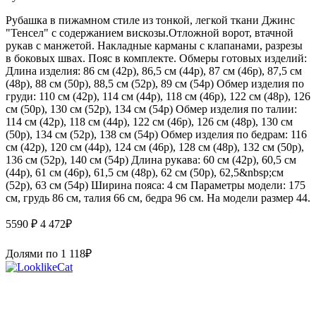
Рубашка в пижамном стиле из тонкой, легкой ткани Джинс
"Тенсел" с содержанием вискозы.Отложной ворот, втачной
рукав с манжетой. Накладные карманы с клапанами, разрезы
в боковых швах. Пояс в комплекте. Обмеры готовых изделий:
Длина изделия: 86 см (42р), 86,5 см (44р), 87 см (46р), 87,5 см
(48р), 88 см (50р), 88,5 см (52р), 89 см (54р) Обмер изделия по
груди: 110 см (42р), 114 см (44р), 118 см (46р), 122 см (48р), 126
см (50р), 130 см (52р), 134 см (54р) Обмер изделия по талии:
114 см (42р), 118 см (44р), 122 см (46р), 126 см (48р), 130 см
(50р), 134 см (52р), 138 см (54р) Обмер изделия по бедрам: 116
см (42р), 120 см (44р), 124 см (46р), 128 см (48р), 132 см (50р),
136 см (52р), 140 см (54р) Длина рукава: 60 см (42р), 60,5 см
(44р), 61 см (46р), 61,5 см (48р), 62 см (50р), 62,5&nbsp;см
(52р), 63 см (54р) Ширина пояса: 4 см Параметры модели: 175
см, грудь 86 см, талия 66 см, бедра 96 см. На модели размер 44.
5590 ₽
4 472
₽
Долями по
1 118
₽