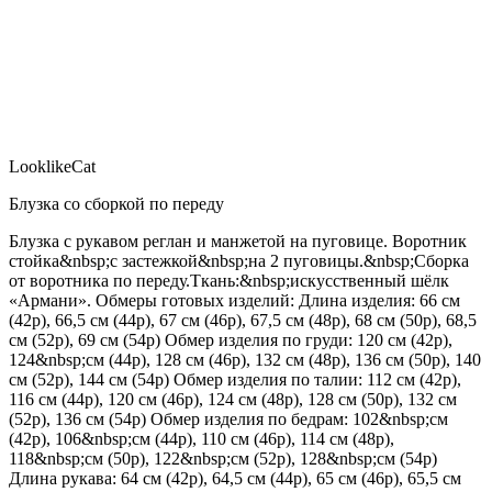
LooklikeCat
Блузка со сборкой по переду
Блузка с рукавом реглан и манжетой на пуговице. Воротник
стойка&nbsp;с застежкой&nbsp;на 2 пуговицы.&nbsp;Сборка
от воротника по переду.Ткань:&nbsp;искусственный шёлк
«Армани». Обмеры готовых изделий: Длина изделия: 66 см
(42р), 66,5 см (44р), 67 см (46р), 67,5 см (48р), 68 см (50р), 68,5
см (52р), 69 см (54р) Обмер изделия по груди: 120 см (42р),
124&nbsp;см (44р), 128 см (46р), 132 см (48р), 136 см (50р), 140
см (52р), 144 см (54р) Обмер изделия по талии: 112 см (42р),
116 см (44р), 120 см (46р), 124 см (48р), 128 см (50р), 132 см
(52р), 136 см (54р) Обмер изделия по бедрам: 102&nbsp;см
(42р), 106&nbsp;см (44р), 110 см (46р), 114 см (48р),
118&nbsp;см (50р), 122&nbsp;см (52р), 128&nbsp;см (54р)
Длина рукава: 64 см (42р), 64,5 см (44р), 65 см (46р), 65,5 см