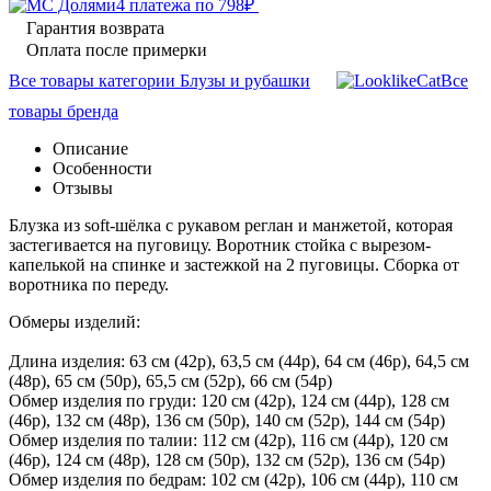
4 платежа по
798
₽
Гарантия возврата
Оплата после примерки
Все товары категории Блузы и рубашки
Все
товары бренда
Описание
Особенности
Отзывы
Блузка из soft-шёлка с рукавом реглан и манжетой, которая
застегивается на пуговицу. Воротник стойка с вырезом-
капелькой на спинке и застежкой на 2 пуговицы. Сборка от
воротника по переду.
Обмеры изделий:
Длина изделия: 63 см (42р), 63,5 см (44р), 64 см (46р), 64,5 см
(48р), 65 см (50р), 65,5 см (52р), 66 см (54р)
Обмер изделия по груди: 120 см (42р), 124 см (44р), 128 см
(46р), 132 см (48р), 136 см (50р), 140 см (52р), 144 см (54р)
Обмер изделия по талии: 112 см (42р), 116 см (44р), 120 см
(46р), 124 см (48р), 128 см (50р), 132 см (52р), 136 см (54р)
Обмер изделия по бедрам: 102 см (42р), 106 см (44р), 110 см